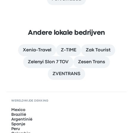
Andere lokale bedrijven
Xenia-Travel
Z-TIME
Zak Tourist
Zelenyi Slon 7 TOV
Zesen Trans
ZVENTRANS
WERELDWIJDE DEKKING
Mexico
Brazilië
Argentinië
Spanje
Peru