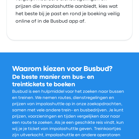
prijzen die impalashuttle aanbiedt, kies wat
het beste bij je past en rond je boeking veilig
online of in de Busbud app af.
Waarom kiezen voor Busbud?
De beste manier om bus- en
treintickets te boeken
Busbud is een hulpmiddel voor het zoeken naar bussen
en treinen. We nemen routes, dienstregelingen en
prijzen van impalashuttle op in onze zoekopdrachten,
samen met vele andere trein- en busbedrijven. Je kunt
prijzen, voorzieningen en tijden vergelijken door naar
een route te zoeken. Als je een geschikte reis vindt, kun
wij je je ticket van impalashuttle geven. Treinkaartjes
zijn uitverkocht, impalashuttle en andere operatoren