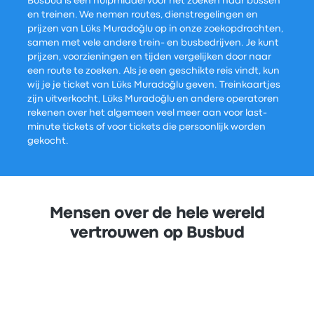
Busbud is een hulpmiddel voor het zoeken naar bussen
en treinen. We nemen routes, dienstregelingen en
prijzen van Lüks Muradoğlu op in onze zoekopdrachten,
samen met vele andere trein- en busbedrijven. Je kunt
prijzen, voorzieningen en tijden vergelijken door naar
een route te zoeken. Als je een geschikte reis vindt, kun
wij je je ticket van Lüks Muradoğlu geven. Treinkaartjes
zijn uitverkocht, Lüks Muradoğlu en andere operatoren
rekenen over het algemeen veel meer aan voor last-
minute tickets of voor tickets die persoonlijk worden
gekocht.
Mensen over de hele wereld
vertrouwen op Busbud