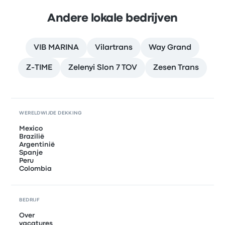
Andere lokale bedrijven
VIB MARINA
Vilartrans
Way Grand
Z-TIME
Zelenyi Slon 7 TOV
Zesen Trans
WERELDWIJDE DEKKING
Mexico
Brazilië
Argentinië
Spanje
Peru
Colombia
BEDRIJF
Over
vacatures