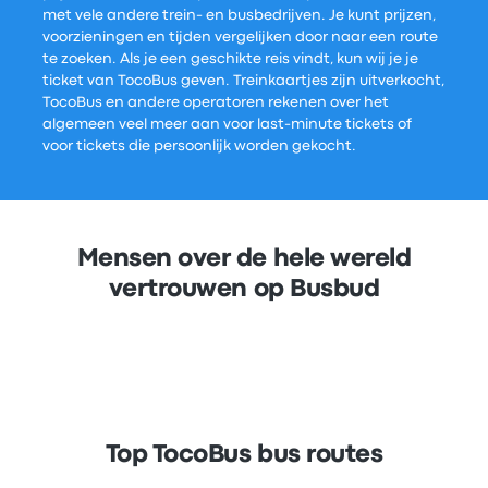
met vele andere trein- en busbedrijven. Je kunt prijzen,
voorzieningen en tijden vergelijken door naar een route
te zoeken. Als je een geschikte reis vindt, kun wij je je
ticket van TocoBus geven. Treinkaartjes zijn uitverkocht,
TocoBus en andere operatoren rekenen over het
algemeen veel meer aan voor last-minute tickets of
voor tickets die persoonlijk worden gekocht.
Mensen over de hele wereld
vertrouwen op Busbud
Top TocoBus bus routes