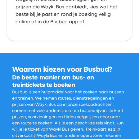
prijzen die Wayki Bus aanbiedt, kies wat het
beste bij je past en rond je boeking veilig
online of in de Busbud app af.
Waarom kiezen voor Busbud?
De beste manier om bus- en
treintickets te boeken
Busbud is een hulpmiddel voor het zoeken naar bussen
en treinen. We nemen routes, dienstregelingen en
prijzen van Wayki Bus op in onze zoekopdrachten,
samen met vele andere trein- en busbedrijven. Je kunt
prijzen, voorzieningen en tijden vergelijken door naar
een route te zoeken. Als je een geschikte reis vindt, kun
wij je je ticket van Wayki Bus geven. Treinkaartjes zijn
uitverkocht, Wayki Bus en andere operatoren rekenen