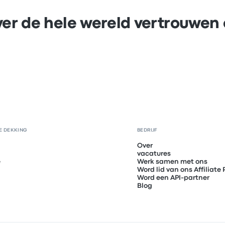
er de hele wereld vertrouwen
E DEKKING
BEDRIJF
Over
vacatures
ë
Werk samen met ons
Word lid van ons Affiliat
Word een API-partner
Blog