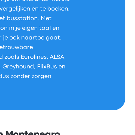
 vergelijken en te boeken.
et busstation. Met
n in je eigen taal en
 je ook naartoe gaat.
 betrouwbare
 zoals Eurolines, ALSA,
, Greyhound, FlixBus en
 dus zonder zorgen