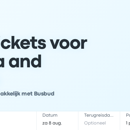
ckets voor
a and
makkelijk met Busbud
Datum
Terugreisdatum
P