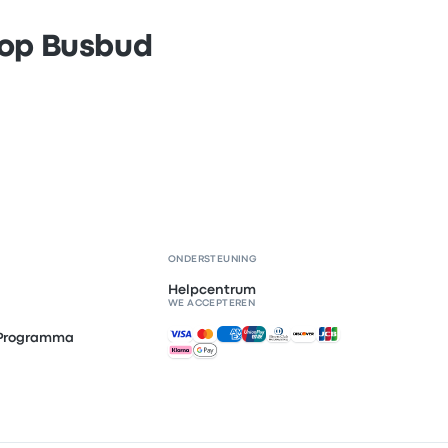
 op Busbud
ONDERSTEUNING
Helpcentrum
WE ACCEPTEREN
Geaccepteerde betalingen
e Programma