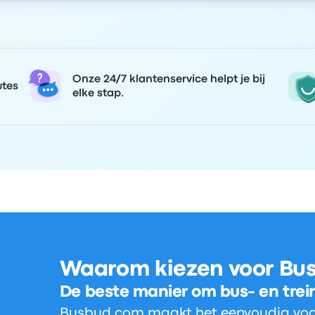
Onze 24/7 klantenservice helpt je bij
utes
elke stap.
Waarom kiezen voor Bu
De beste manier om bus- en trei
Busbud.com maakt het eenvoudig voor