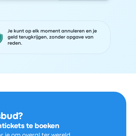
Je kunt op elk moment annuleren en je
geld terugkrijgen, zonder opgave van
reden.
sbud?
ntickets te boeken
 je om overal ter wereld