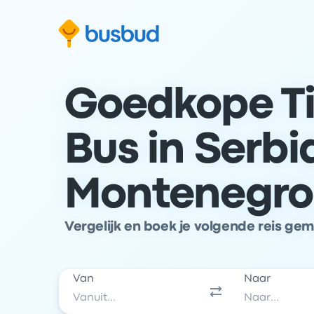
 naar het zoekformulier
Doorgaan naar inhoud
Ga naar de footer
Goedkope Ti
Bus in Serbi
Montenegro
Vergelijk en boek je volgende reis ge
Van
Naar