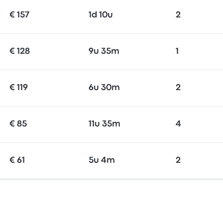
€ 157
1d 10u
2
€ 128
9u 35m
1
€ 119
6u 30m
2
€ 85
11u 35m
4
€ 61
5u 4m
2