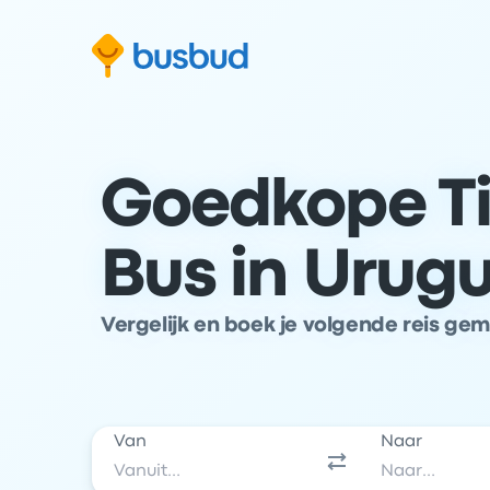
 naar het zoekformulier
Doorgaan naar inhoud
Ga naar de footer
Goedkope Ti
Bus in Urug
Vergelijk en boek je volgende reis ge
Van
Naar