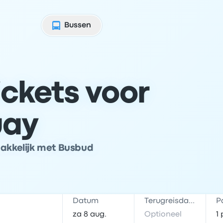
Bussen
ckets voor
uay
makkelijk met Busbud
Datum
Terugreisdatum
P