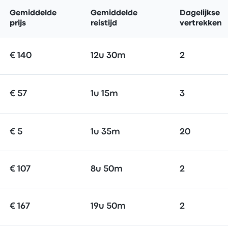
Gemiddelde
Gemiddelde
Dagelijkse
prijs
reistijd
vertrekken
€ 140
12u 30m
2
€ 57
1u 15m
3
€ 5
1u 35m
20
€ 107
8u 50m
2
€ 167
19u 50m
2