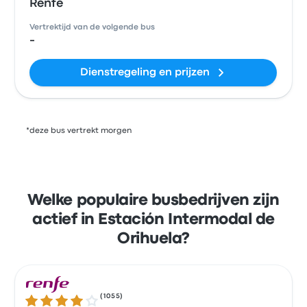
Renfe
Vertrektijd van de volgende bus
-
Dienstregeling en prijzen
*deze bus vertrekt morgen
Welke populaire busbedrijven zijn
actief in Estación Intermodal de
Orihuela?
(
1055
)
4.1 van de 5 sterren