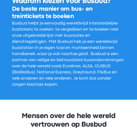
Waarom kiezen voor Busbud?
De beste manier om bus- en
treintickets te boeken
Busbud helpt je eenvoudig wereldwijd interstedelijke
bustickets te zoeken, te vergelijken en te boeken met
onze uitgebreide lijst met busroutes en
dienstregelingen. Met Busbud heb je een wereldwijd
busstation in je eigen taal en munteenheid binnen
handbereik, waar je ook naartoe gaat. Busbud is een
partner van veilige en betrouwbare busondernemingen
over de hele wereld zoals Eurolines, ALSA, OUIBUS
(BlaBlaBus), National Express, Greyhound, FlixBus en
vele anderen en vele anderen. Je kunt dus zonder
zorgen kaartjes kopen.
Mensen over de hele wereld
vertrouwen op Busbud