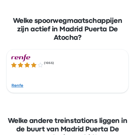
Welke spoorwegmaatschappijen
zijn actief in Madrid Puerta De
Atocha?
(
1055
)
4.1 van de 5 sterren
Renfe
Welke andere treinstations liggen in
de buurt van Madrid Puerta De