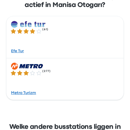
actief in Manisa Otogarı?
(
61
)
3.9 van de 5 sterren
Efe Tur
(
277
)
2.8 van de 5 sterren
Metro Turizm
Welke andere busstations liggen in