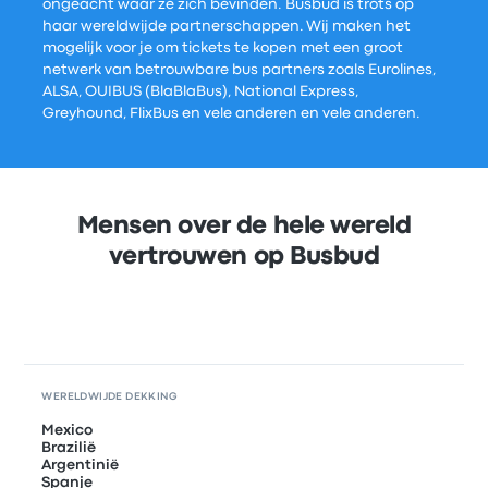
ongeacht waar ze zich bevinden. Busbud is trots op
haar wereldwijde partnerschappen. Wij maken het
mogelijk voor je om tickets te kopen met een groot
netwerk van betrouwbare bus partners zoals Eurolines,
ALSA, OUIBUS (BlaBlaBus), National Express,
Greyhound, FlixBus en vele anderen en vele anderen.
Mensen over de hele wereld
vertrouwen op Busbud
WERELDWIJDE DEKKING
Mexico
Brazilië
Argentinië
Spanje