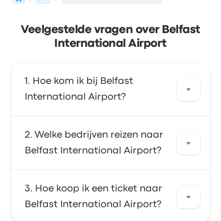
Veelgestelde vragen over Belfast
International Airport
Hoe kom ik bij Belfast
International Airport?
Je kunt per bus rechtstreeks naar het
Welke bedrijven reizen naar
vliegveld reizen. Of je kunt een taxi nemen of
Belfast International Airport?
ridesharing-service gebruiken.
Je kunt reizen met Aircoach om naar Belfast
Hoe koop ik een ticket naar
International Airport te gaan. Dit bedrijf rijdt
Belfast International Airport?
87 keer per dag, waarbij de vroegste bus