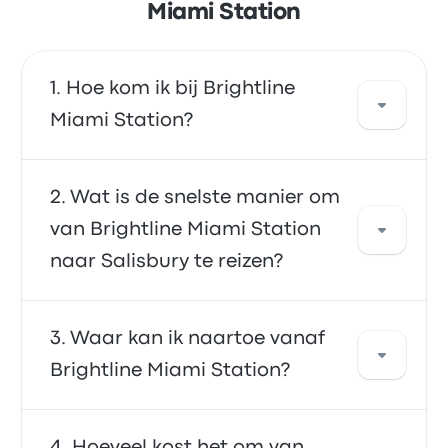
Miami Station
Hoe kom ik bij Brightline
Miami Station?
Je kunt de bus of de trein nemen, die je
Wat is de snelste manier om
rechtstreeks naar je bestemming brengt. Of
van Brightline Miami Station
je kunt een taxi nemen of ridesharing-service
naar Salisbury te reizen?
gebruiken.
De snelste manier om van en naar Brightline
Waar kan ik naartoe vanaf
Miami Station te reizen is met de bus, die
Brightline Miami Station?
rechtstreeks naar je bestemming reist. De
bussen is vaak betaalbaar, betrouwbaar en
biedt comfortabele zitplaatsen, waardoor ze
Vanaf Brightline Miami Station kun je naar
Hoeveel kost het om van