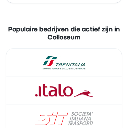
met het vroegste vertrek per bus om 00:00 en
het laatste vertrek per trein om 23:58.
Boek gemakkelijk online tickets bij Busbud.
Betaal met je creditcard, zoals Mastercard,
Visa, Amex en andere, of met diensten zoals
Populaire bedrijven die actief zijn in
Apple Pay en Google Pay.
Colloseum