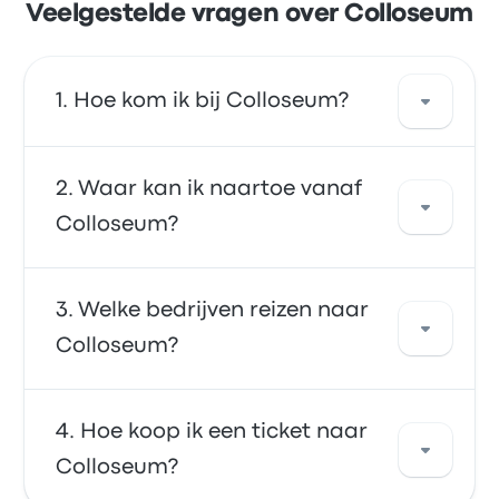
Veelgestelde vragen over Colloseum
Hoe kom ik bij Colloseum?
Je kunt de bus of de trein nemen, die je
Waar kan ik naartoe vanaf
rechtstreeks naar je bestemming brengt. Of
Colloseum?
je kunt een taxi nemen of ridesharing-service
gebruiken.
Vanaf Colloseum kun je naar verschillende
Welke bedrijven reizen naar
bestemmingen reizen. Enkele populaire
Colloseum?
opties zijn Roma S.Pietro, Colloseum en
Vatican City. Gebruik onze zoekfunctie om de
beste prijzen en dienstregeling voor je reis te
Je kunt reizen met Trenitalia, Italo of SitBus
Hoe koop ik een ticket naar
vinden.
Shuttle om naar Colloseum te gaan. Deze
Colloseum?
bedrijven bieden 1889 reizen keer per dag,