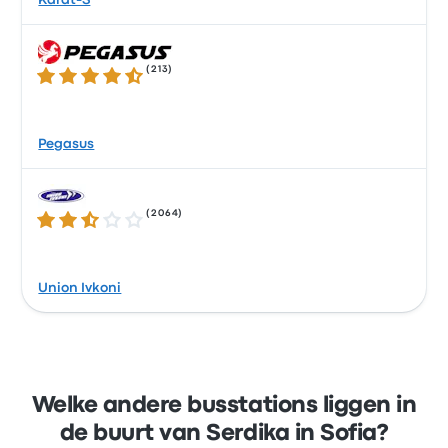
Karat-S
(
213
)
4.3 van de 5 sterren
Pegasus
(
2064
)
2.7 van de 5 sterren
Union Ivkoni
Welke andere busstations liggen in
de buurt van Serdika in Sofia?