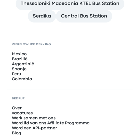
Thessaloniki Macedonia KTEL Bus Station
Serdika
Central Bus Station
WERELDWIJDE DEKKING
Mexico
Brazilië
Argentinië
Spanje
Peru
Colombia
BEDRIJF
Over
vacatures
Werk samen met ons
Word lid van ons Affiliate Programma
Word een API-partner
Blog