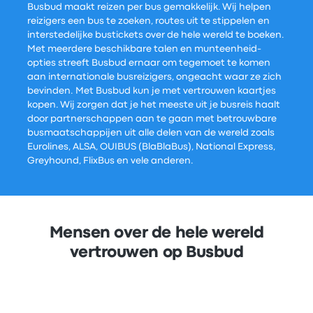
Busbud maakt reizen per bus gemakkelijk. Wij helpen
reizigers een bus te zoeken, routes uit te stippelen en
interstedelijke bustickets over de hele wereld te boeken.
Met meerdere beschikbare talen en munteenheid-
opties streeft Busbud ernaar om tegemoet te komen
aan internationale busreizigers, ongeacht waar ze zich
bevinden. Met Busbud kun je met vertrouwen kaartjes
kopen. Wij zorgen dat je het meeste uit je busreis haalt
door partnerschappen aan te gaan met betrouwbare
busmaatschappijen uit alle delen van de wereld zoals
Eurolines, ALSA, OUIBUS (BlaBlaBus), National Express,
Greyhound, FlixBus en vele anderen.
Mensen over de hele wereld
vertrouwen op Busbud