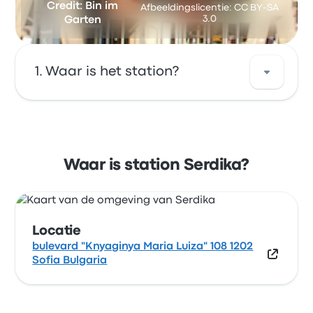
Credit: Bin im
Afbeeldingslicentie: CC BY-SA
3.0
Garten
Waar is het station?
Het adres van Serdika is bulevard "Knyaginya
Maria Luiza" 108 1202 Sofia Bulgaria. Bekijk de
locatie van deze bushalte in Sofia op de
Waar is station Serdika?
kaart.
Locatie
bulevard "Knyaginya Maria Luiza" 108 1202
Sofia Bulgaria