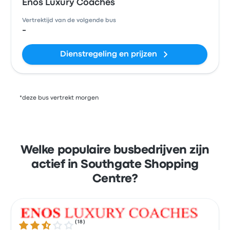
Enos Luxury Coaches
Vertrektijd van de volgende bus
-
Dienstregeling en prijzen
*deze bus vertrekt morgen
Welke populaire busbedrijven zijn
actief in Southgate Shopping
Centre?
(
18
)
2.7 van de 5 sterren