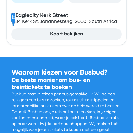
Eaglecity Kerk Street
E
84 Kerk St, Johannesburg, 2000, South Africa
Kaart bekijken
Waarom kiezen voor Busbud?
De beste manier om bus- en
treintickets te boeken
Busbud maakt reizen per bus gemakkelijk. Wij helpen
reizigers een bus te zoeken, routes uit te stippelen en
interstedelijke bustickets over de hele wereld te boeken.
Gebruik Busbud om je reis online te boeken, in je eigen
taal en munteenheid, waar je ook bent. Busbud is trots
op haar wereldwijde partnerschappen. Wij maken het
mogelijk voor je om tickets te kopen met een groot