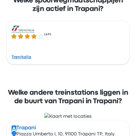
Welke spoorwegmaatschappijen
zijn actief in Trapani?
(
69
)
3.9 van de 5 sterren
Trenitalia
Welke andere treinstations liggen in
de buurt van Trapani in Trapani?
Trapani
A
Piazza Umberto I, 10, 91100 Trapani TP, Italy