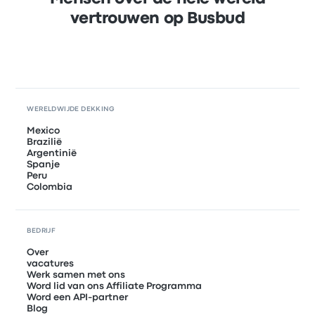
vertrouwen op Busbud
WERELDWIJDE DEKKING
Mexico
Brazilië
Argentinië
Spanje
Peru
Colombia
BEDRIJF
Over
vacatures
Werk samen met ons
Word lid van ons Affiliate Programma
Word een API-partner
Blog