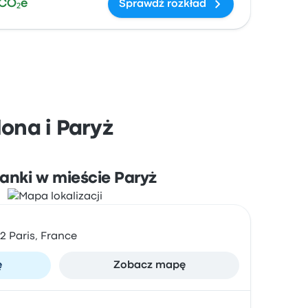
 CO₂e
Sprawdź rozkład
ona i Paryż
tanki w mieście Paryż
2 Paris, France
ę
Zobacz mapę