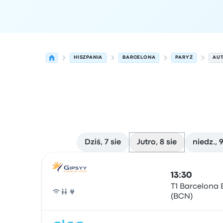
HISZPANIA
BARCELONA
PARYŻ
AUT
Dziś, 7 sie
Jutro, 8 sie
niedz., 9
Najbliższe odjazdy z Barcelona do Paryż w dniu 
Obsługiwane przez
Typ pojazdu
Czas odjazdu
Mi
13:30
T1 Barcelona E
(BCN)
Autobus