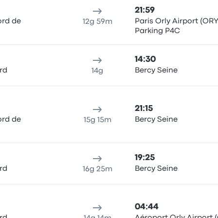
21:59
ord de
Paris Orly Airport (ORY
12g 59m
Parking P4C
14:30
rd
Bercy Seine
14g
21:15
ord de
Bercy Seine
15g 15m
19:25
rd
Bercy Seine
16g 25m
04:44