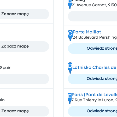
B
21 Avenue Carnot, 913
Zobacz mapę
Porte Maillot
C
24 Boulevard Pershing
Zobacz mapę
Odwiedź stron
D
Lotnisko Charles de
 Spain
Odwiedź stron
Paris (Pont de Levall
E
ain
7 Rue Thierry le Luron,
Zobacz mapę
Odwiedź stron