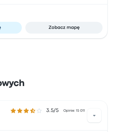
ę
Zobacz mapę
owych
3.5 gwiazdek w skali do 5
3.5/5
Opinie: 15 011