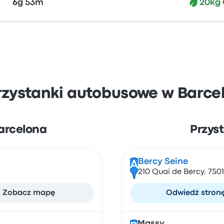
6g 53m
20kg
rzystanki autobusowe w Barcel
Barcelona
Przys
Bercy Seine
A
210 Quai de Bercy, 7501
Zobacz mapę
Odwiedź stron
Massy