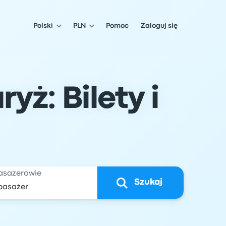
Polski
PLN
Pomoc
Zaloguj się
yż: Bilety i
asażerowie
Szukaj