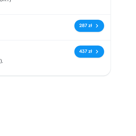
(ORY)
Brak tagów
287 zł
Brak tagów
437 zł
),