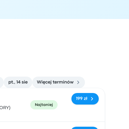
pt., 14 sie
Więcej terminów
zacja przyjazdu
Polecane
Cena i link do rezerwacji
199 zł
Najtaniej
(ORY)