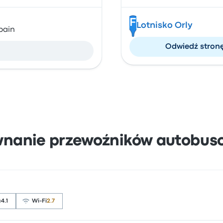
F
Lotnisko Orly
pain
Odwiedź stron
wnanie przewoźników autobus
ć
4.1
Wi-Fi
2.7