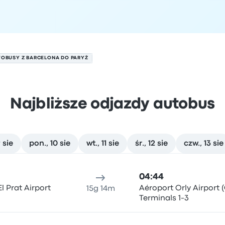
OBUSY Z BARCELONA DO PARYŻ
Najbliższe odjazdy autobus
 sie
pon., 10 sie
wt., 11 sie
śr., 12 sie
czw., 13 sie
8 sierpnia
ejsce odjazdu
Czas trwania podróży
Czas przyjazdu
Lokali
04:44
l Prat Airport
Aéroport Orly Airport 
15g 14m
Terminals 1-3