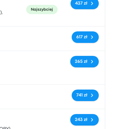
437 zł
Najszybciej
),
Brak tagów
617 zł
Brak tagów
265 zł
Brak tagów
741 zł
Brak tagów
243 zł