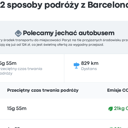
2 sposoby podróży z Barcelon
Polecamy jechać autobusem
ry środek transportu do miejscowości Paryż na tle przyjaznych środowisku pr
ją się już od 124 zł, co jest świetną ofertą za wygodny przejazd.
5g 55m
829 km
rzeciętny czas trwania
Dystans
odróży
Przeciętny czas trwania podróży
Emisje C
15g 55m
21kg 