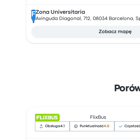
Zona Universitaria
F
Avinguda Diagonal, 712, 08034 Barcelona, S
Zobacz mapę
Poró
FlixBus
Obsługa
4.1
Punktualność
4.0
Czystoś