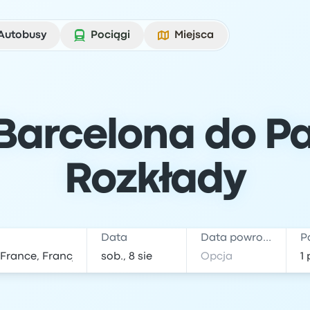
Autobusy
Pociągi
Miejsca
arcelona do Par
Rozkłady
Data
Data powrotu
P