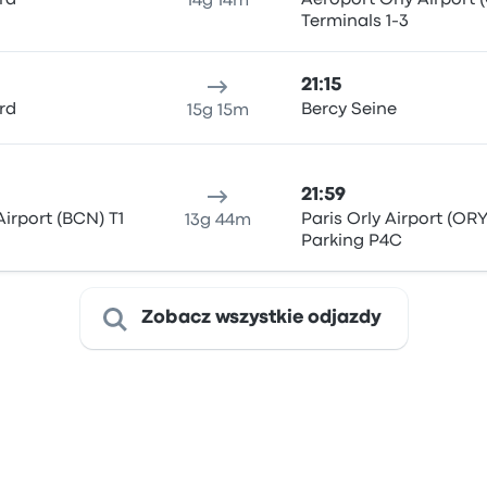
rd
Aéroport Orly Airport 
14g 14m
Terminals 1-3
21:15
rd
Bercy Seine
15g 15m
21:59
Airport (BCN) T1
Paris Orly Airport (ORY
13g 44m
Parking P4C
Zobacz wszystkie odjazdy