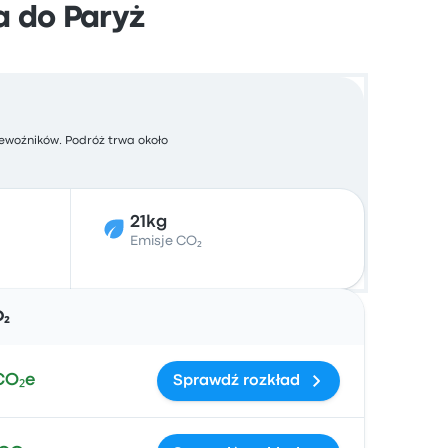
a do Paryż
zewoźników. Podróż trwa około
21kg
Emisje CO₂
Działania
O₂
CO₂e
Sprawdź rozkład