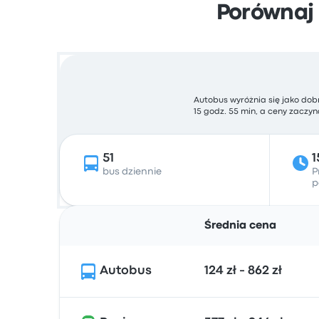
Porównaj 
Autobus wyróżnia się jako dob
15 godz. 55 min, a ceny zaczyna
51
1
bus dziennie
P
p
Średnia cena
Autobus
124 zł - 862 zł