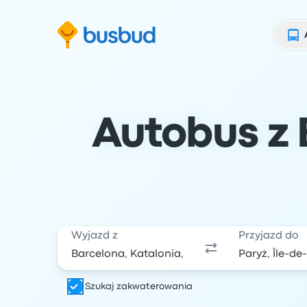
ź do formularza wyszukiwania
Przejdź do stopki
Przejdź do treści
Autobus z B
Wyjazd z
Przyjazd do
Szukaj zakwaterowania