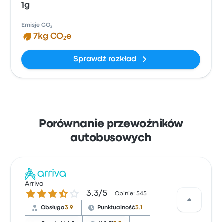
1g
Emisje CO₂
7kg CO₂e
Sprawdź rozkład
Porównanie przewoźników
autobusowych
Arriva
3.3 gwiazdek w skali do 5
3.3/5
Opinie: 545
Obsługa
3.9
Punktualność
3.1