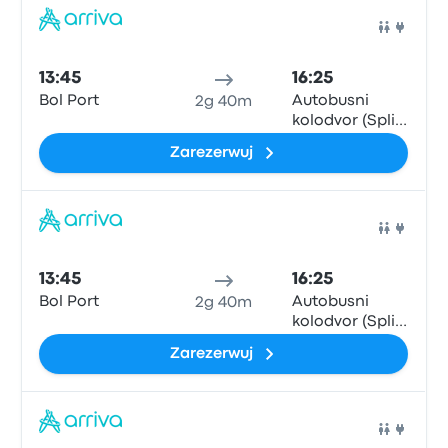
Auto
13:45
16:25
Bol Port
Autobusni
2g 40m
kolodvor (Split
Central Bus
Zarezerwuj
Station)
Auto
13:45
16:25
Bol Port
Autobusni
2g 40m
kolodvor (Split
Central Bus
Zarezerwuj
Station)
Auto