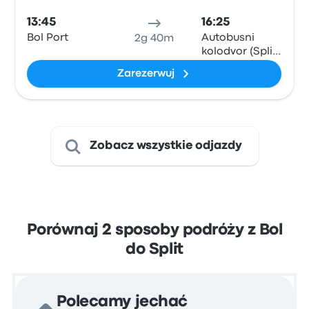
13:45
16:25
Bol Port
Autobusni
2g 40m
kolodvor (Split
Central Bus
Zarezerwuj
Station)
Zobacz wszystkie odjazdy
Porównaj 2 sposoby podróży z Bol
do Split
Polecamy jechać