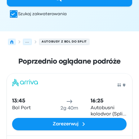
Szukaj zakwaterowania
...
AUTOBUSY Z BOL DO SPLIT
Poprzednio oglądane podróże
Najbliższe odjazdy z Bol do Split w dniu 8 sierpnia
Obsługiwane przez
Typ pojazdu
Czas odjazdu
Miejsce o
Auto
13:45
16:25
Bol Port
Autobusni
2g 40m
kolodvor (Split
Central Bus
Zarezerwuj
Station)