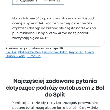
Czystość
4.5
Wi-Fi
3.3
Na podstawie 545 opinii firma otrzymała w Busbud
ocenę 3.3 gwiazdek. Podróżni szczególnie chwalili
czystość i dostęp do biletów, ale często narzekali na
punktualność. Ceny biletów Arriva na tę podróż
zaczynają się od 60 zł
Przewoźnicy autobusowi w kraju HR:
FlixBus
,
BlaBlaCar Bus
,
Deutsche Bahn
,
RegioJet
,
Arriva
,
Union Ivkoni
,
Euroclub
Najczęściej zadawane pytania
dotyczące podróży autobusem z Bol
do Split
Pamiętaj, że rozkłady, trasy lub szczegóły przewoźnika
podane tutaj mogą ulec zmianie lub różnić się w dniu