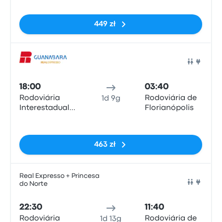
449 zł
Auto
18:00
03:40
Rodoviária
Rodoviária de
1d 9g
Interestadual
Florianópolis
de Brasília
Brak tagów
463 zł
Real Expresso + Princesa
do Norte
Auto
22:30
11:40
Rodoviária
Rodoviária de
1d 13g