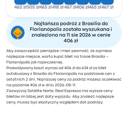
462 zł
505 zł
465 zł
418 zł
467 zł
406 zł
465 zł
467 zł
Najtańsza podróż z Brasília do
Florianópolis została wyszukana i
znaleziona na 11 sie 2026 w cenie
406 zł
Aby zaoszczędzić pieniądze i mieć pewność, że zajmiesz
najlepsze miejsce, warto kupić bilet na trasie Brasília –
Florianópolis jak najwcześniej.
Przewidywany koszt wynosi od 406 zł do 634 zł za bilet
autobusowy z Brasília do Florianópolis na podstawie cen z
ostatnich 2 dni. Najniższej ceny za podróż możesz oczekiwać
na poziomie 406 zł w dniu 2026-08-11.
Zazwyczaj Satélite Norte, Real Expresso ma wyższe ceny
biletów im bliżej jest daty wyjazdu. Aby znaleźć najlepsze
ceny, musisz być elastyczny względem dat podróży.