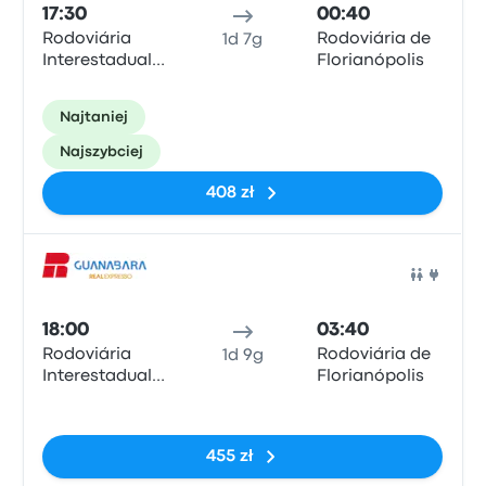
17:30
00:40
Rodoviária
Rodoviária de
1d 7g
Interestadual
Florianópolis
de Brasília
Najtaniej
Najszybciej
408 zł
Auto
18:00
03:40
Rodoviária
Rodoviária de
1d 9g
Interestadual
Florianópolis
de Brasília
Brak tagów
455 zł