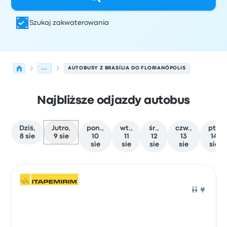
Szukaj zakwaterowania
...
AUTOBUSY Z BRASÍLIA DO FLORIANÓPOLIS
Najbliższe odjazdy autobus
Dziś,
Jutro,
pon.,
wt.,
śr.,
czw.,
pt.,
8 sie
9 sie
10
11
12
13
14
sie
sie
sie
sie
sie
Najbliższe odjazdy z Brasília do Florianópolis w dniu 9 s
Obsługiwane przez
Typ pojazdu
Czas odjazdu
Miejsce o
Auto