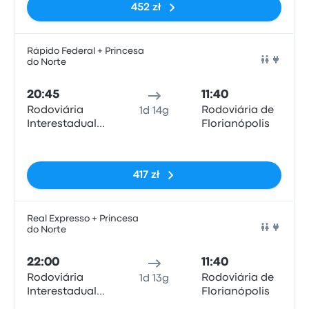
452 zł
Rápido Federal + Princesa
do Norte
Auto
20:45
11:40
Rodoviária
Rodoviária de
1d 14g
Interestadual
Florianópolis
de Brasília
Brak tagów
417 zł
Real Expresso + Princesa
do Norte
Auto
22:00
11:40
Rodoviária
Rodoviária de
1d 13g
Interestadual
Florianópolis
de Brasília
Brak tagów