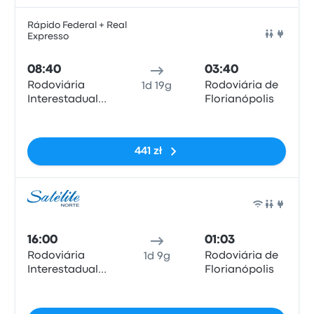
Rápido Federal + Real
Expresso
Auto
08:40
03:40
Rodoviária
Rodoviária de
1d 19g
Interestadual
Florianópolis
de Brasília
Brak tagów
441 zł
Auto
16:00
01:03
Rodoviária
Rodoviária de
1d 9g
Interestadual
Florianópolis
de Brasília
Brak tagów