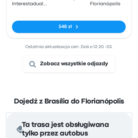
Interestadual
Florianópolis
de Brasília
Brak tagów
548 zł
Ostatnia aktualizacja cen: Dziś o 12:20 -03.
Zobacz wszystkie odjazdy
Dojedź z Brasília do Florianópolis
Ta trasa jest obsługiwana
tylko przez autobus