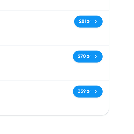
Brak tagów
281 zł
Brak tagów
270 zł
Brak tagów
359 zł