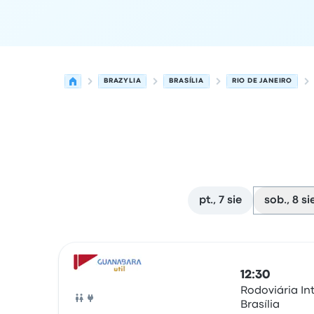
BRAZYLIA
BRASÍLIA
RIO DE JANEIRO
pt., 7 sie
sob., 8 si
Najbliższe odjazdy z Brasília do Rio de Janeiro w
Obsługiwane przez
Typ pojazdu
Czas odjazdu
Mi
12:30
Rodoviária In
Brasília
Autobus