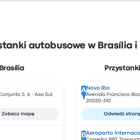
stanki autobusowe w Brasília i 
Brasília
Przystanki
Novo Rio
A
onjunto 5, 6 - Asa Sul,
Avenida Francisco Bical
20220-310
Zobacz mapę
Odwiedź stron
Aeroporto Internac
B
Corredor BRT Transcario