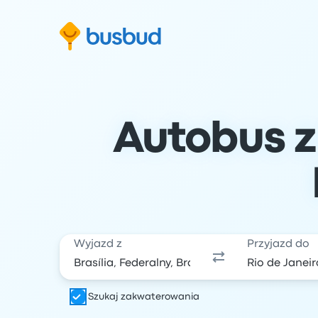
ź do formularza wyszukiwania
Przejdź do stopki
Przejdź do treści
Autobus z 
Wyjazd z
Przyjazd do
Szukaj zakwaterowania