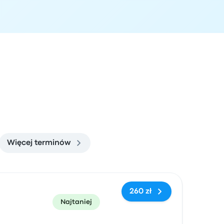
Więcej terminów
zacja przyjazdu
Polecane
Cena i link do rezerwacji
260 zł
Najtaniej