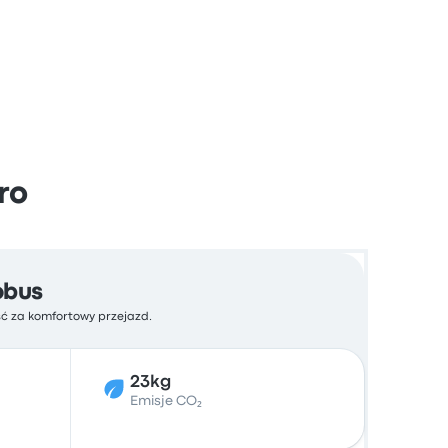
ro
obus
ść za komfortowy przejazd.
23kg
Emisje CO₂