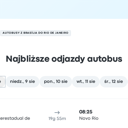
AUTOBUSY Z BRASÍLIA DO RIO DE JANEIRO
Najbliższe odjazdy autobus
e
niedz., 9 sie
pon., 10 sie
wt., 11 sie
śr., 12 sie
 dniu 8 sierpnia
ejsce odjazdu
Czas trwania podróży
Czas przyjazdu
Lokali
08:25
terestadual de
Novo Rio
19g 55m