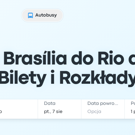
Autobusy
Brasília do Rio 
Bilety i Rozkład
Data
Data powrotu
P