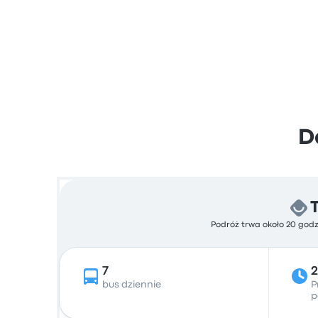
D
Podróż trwa około 20 godz
7
bus dziennie
P
p