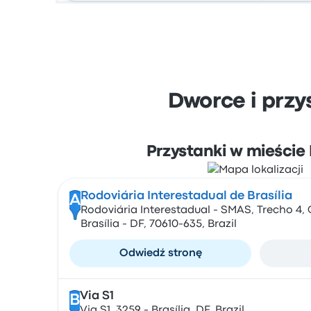
Dworce i przy
Przystanki w mieście 
Rodoviária Interestadual de Brasília
A
Rodoviária Interestadual - SMAS, Trecho 4, C
Brasília - DF, 70610-635, Brazil
Odwiedź stronę
Via S1
B
Via S1, 3259 - Brasília, DF, Brazil