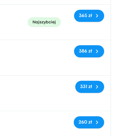
365 zł
Najszybciej
Brak tagów
386 zł
Brak tagów
331 zł
Brak tagów
260 zł