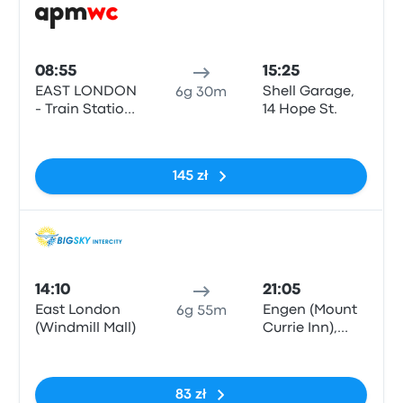
Auto
08:55
15:25
EAST LONDON
Shell Garage,
6g 30m
- Train Station,
14 Hope St.
East London,
Brak tagów
Station St,
Quigney
145 zł
Auto
14:10
21:05
East London
Engen (Mount
6g 55m
(Windmill Mall)
Currie Inn),
Kokstad
Brak tagów
83 zł