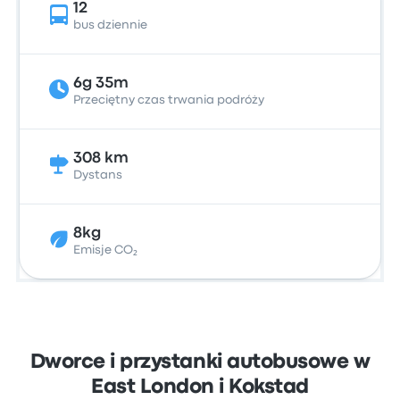
12
bus dziennie
6g 35m
Przeciętny czas trwania podróży
308 km
Dystans
8kg
Emisje CO₂
Dworce i przystanki autobusowe w
East London i Kokstad