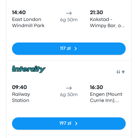
Auto
14:40
21:30
East London
Kokstad -
6g 50m
Windmill Park
Wimpy Bar, off
the R56,
Brak tagów
Kokstad
117 zł
Auto
09:40
16:30
Railway
Engen (Mount
6g 50m
Station
Currie Inn),
Kokstad
Brak tagów
197 zł