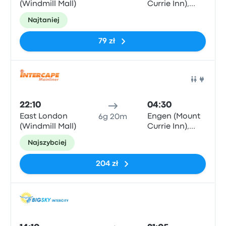
(Windmill Mall)
Currie Inn),
Kokstad
Najtaniej
79 zł
Auto
22:10
04:30
East London
Engen (Mount
6g 20m
(Windmill Mall)
Currie Inn),
Kokstad
Najszybciej
204 zł
Auto