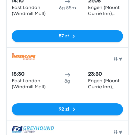
14:10
21:05
East London
Engen (Mount
6g 55m
(Windmill Mall)
Currie Inn),
Kokstad
Brak tagów
87 zł
Auto
15:30
23:30
East London
Engen (Mount
8g
(Windmill Mall)
Currie Inn),
Kokstad
Brak tagów
92 zł