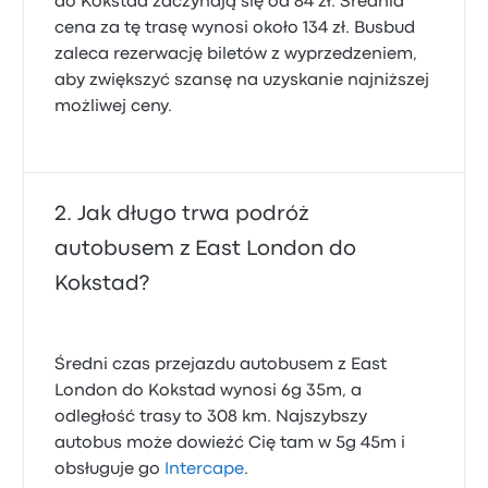
do Kokstad zaczynają się od 84 zł. Średnia
cena za tę trasę wynosi około 134 zł. Busbud
zaleca rezerwację biletów z wyprzedzeniem,
aby zwiększyć szansę na uzyskanie najniższej
możliwej ceny.
Jak długo trwa podróż
autobusem z East London do
Kokstad?
Średni czas przejazdu autobusem z East
London do Kokstad wynosi 6g 35m, a
odległość trasy to 308 km. Najszybszy
autobus może dowieźć Cię tam w 5g 45m i
obsługuje go
Intercape
.