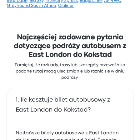
Intercape
,
Big Sky
,
Intercity Xpress
,
Eagle Liner
,
APM WC
,
Na podstawie 107 opinii firma otrzymała w Busbud
Greyhound South Africa
,
Citiliner
ocenę 2.3 gwiazdek. Podróżni szczególnie chwalili
dostęp do biletów i czystość, ale często narzekali na
Wi-Fi. Ceny biletów Jacobs Coaches na tę podróż
zaczynają się od 170 zł
Najczęściej zadawane pytania
dotyczące podróży autobusem z
East London do Kokstad
Pamiętaj, że rozkłady, trasy lub szczegóły przewoźnika
podane tutaj mogą ulec zmianie lub różnić się w dniu
podróży.
Ile kosztuje bilet autobusowy z
East London do Kokstad?
Najtańsze bilety autobusowe z East London