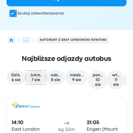
Szukaj zakwaterowania
...
AUTOBUSY Z EAST LONDON DO KOKSTAD
Najbliższe odjazdy autobus
Dziś,
Jutro,
sob.,
niedz.,
pon.,
wt.,
śr
6 sie
7 sie
8 sie
9 sie
10
11
1
sie
sie
s
Najbliższe odjazdy z East London do Kokstad w dniu 7 si
Obsługiwane przez
Typ pojazdu
Czas odjazdu
Miejsce o
Auto
14:10
21:05
East London
Engen (Mount
6g 55m