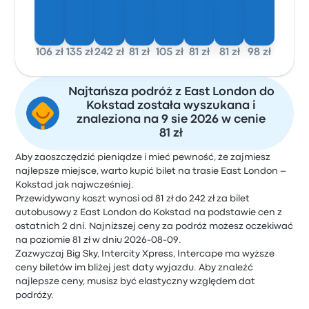
106 zł
135 zł
242 zł
81 zł
105 zł
81 zł
81 zł
98 zł
Najtańsza podróż z East London do
Kokstad została wyszukana i
znaleziona na 9 sie 2026 w cenie
81 zł
Aby zaoszczędzić pieniądze i mieć pewność, że zajmiesz
najlepsze miejsce, warto kupić bilet na trasie East London –
Kokstad jak najwcześniej.
Przewidywany koszt wynosi od 81 zł do 242 zł za bilet
autobusowy z East London do Kokstad na podstawie cen z
ostatnich 2 dni. Najniższej ceny za podróż możesz oczekiwać
na poziomie 81 zł w dniu 2026-08-09.
Zazwyczaj Big Sky, Intercity Xpress, Intercape ma wyższe
ceny biletów im bliżej jest daty wyjazdu. Aby znaleźć
najlepsze ceny, musisz być elastyczny względem dat
podróży.