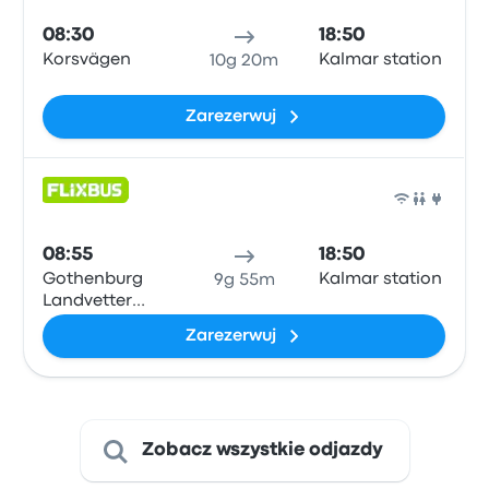
08:30
18:50
Korsvägen
Kalmar station
10g 20m
Zarezerwuj
Auto
08:55
18:50
Gothenburg
Kalmar station
9g 55m
Landvetter
Airport
Zarezerwuj
Zobacz wszystkie odjazdy