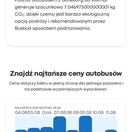
Podróż autobusem z Göteborg do Kalmar
generuje szacunkowo 7.046975000000001 kg
CO₂, dzięki czemu jest bardzo ekologiczną
opcją podróży i rekomendowanym przez
Busbud sposobem podróżowania.
Znajdź najtańsze ceny autobusów
Cena dotyczy biletu w jedną stronę dla jednego pasażera i
na podstawie wcześniejszych wyszukiwań.
NAJLEPSZA ZNALEZIONA CENA
04.08
05.08
Dziś
07.08
08.08
09.08
10.08
11.08