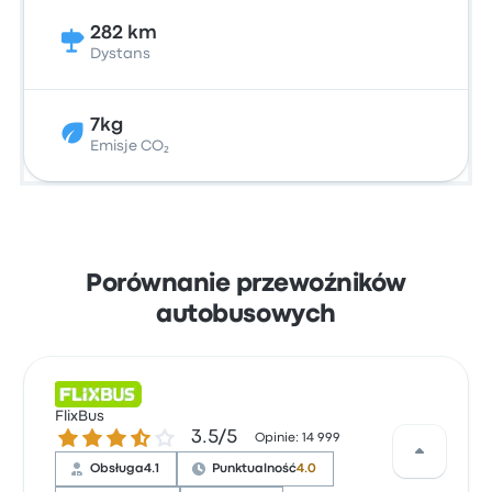
282 km
Dystans
7kg
Emisje CO₂
Porównanie przewoźników
autobusowych
FlixBus
3.5 gwiazdek w skali do 5
3.5/5
Opinie: 14 999
Obsługa
4.1
Punktualność
4.0