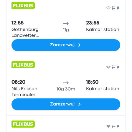
Auto
12:55
23:55
Gothenburg
Kalmar station
11g
Landvetter
Airport
Zarezerwuj
Auto
08:20
18:50
Nils Ericson
Kalmar station
10g 30m
Terminalen
Zarezerwuj
Auto