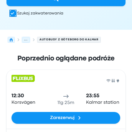
Szukaj zakwaterowania
...
AUTOBUSY Z GÖTEBORG DO KALMAR
Poprzednio oglądane podróże
Najbliższe odjazdy z Göteborg do Kalmar w dniu 6 sierp
Obsługiwane przez
Typ pojazdu
Czas odjazdu
Miejsce o
Auto
12:30
23:55
Korsvägen
Kalmar station
11g 25m
Zarezerwuj