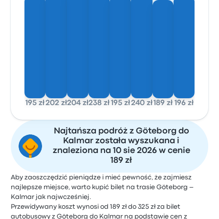
195 zł
202 zł
204 zł
238 zł
195 zł
240 zł
189 zł
196 zł
Najtańsza podróż z Göteborg do
Kalmar została wyszukana i
znaleziona na 10 sie 2026 w cenie
189 zł
Aby zaoszczędzić pieniądze i mieć pewność, że zajmiesz
najlepsze miejsce, warto kupić bilet na trasie Göteborg –
Kalmar jak najwcześniej.
Przewidywany koszt wynosi od 189 zł do 325 zł za bilet
autobusowy z Göteborg do Kalmar na podstawie cen z