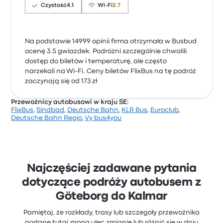
Czystość
4.1
Wi-Fi
2.7
Na podstawie 14999 opinii firma otrzymała w Busbud
ocenę 3.5 gwiazdek. Podróżni szczególnie chwalili
dostęp do biletów i temperaturę, ale często
narzekali na Wi-Fi. Ceny biletów FlixBus na tę podróż
zaczynają się od 173 zł
Przewoźnicy autobusowi w kraju SE:
FlixBus
,
Sindbad
,
Deutsche Bahn
,
KLR Bus
,
Euroclub
,
Deutsche Bahn Regio
,
Vy bus4you
Najczęściej zadawane pytania
dotyczące podróży autobusem z
Göteborg do Kalmar
Pamiętaj, że rozkłady, trasy lub szczegóły przewoźnika
podane tutaj mogą ulec zmianie lub różnić się w dniu