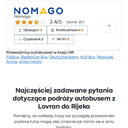
Na podstawie 547 opinii firma otrzymała w Busbud
ocenę 3.2 gwiazdek. Podróżni szczególnie chwalili
Nomago
3.4 gwiazdek w skali do 5
3.4/5
czystość i dostęp do biletów, ale często narzekali na
Opinie: 207
punktualność. Ceny biletów Arriva na tę podróż
Obsługa
3.8
Punktualność
4.0
zaczynają się od 27 zł
Czystość
4.3
Wi-Fi
1.8
Przewoźnicy autobusowi w kraju HR:
FlixBus
,
BlaBlaCar Bus
,
Deutsche Bahn
,
KLR Bus
,
RegioJet
,
Na podstawie 207 opinii firma otrzymała w Busbud
Arriva
,
Union Ivkoni
ocenę 3.4 gwiazdek. Podróżni szczególnie chwalili
czystość i dostęp do biletów, ale często narzekali na
Wi-Fi. Ceny biletów Nomago na tę podróż zaczynają
się od 24 zł
Najczęściej zadawane pytania
dotyczące podróży autobusem z
Lovran do Rijeka
Pamiętaj, że rozkłady, trasy lub szczegóły przewoźnika
podane tutaj mogą ulec zmianie lub różnić się w dniu
podróży.