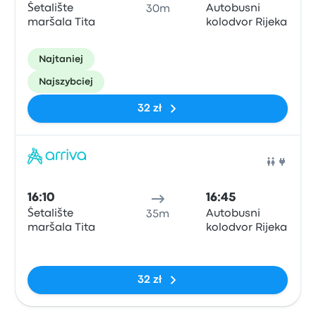
Šetalište
Autobusni
30m
maršala Tita
kolodvor Rijeka
Najtaniej
Najszybciej
32 zł
Auto
16:10
16:45
Šetalište
Autobusni
35m
maršala Tita
kolodvor Rijeka
Brak tagów
32 zł