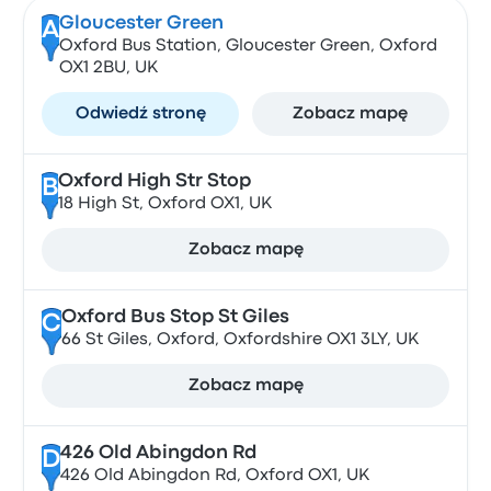
Gloucester Green
A
Oxford Bus Station, Gloucester Green, Oxford
OX1 2BU, UK
Odwiedź stronę
Zobacz mapę
Oxford High Str Stop
B
18 High St, Oxford OX1, UK
Zobacz mapę
Oxford Bus Stop St Giles
C
66 St Giles, Oxford, Oxfordshire OX1 3LY, UK
Zobacz mapę
426 Old Abingdon Rd
D
426 Old Abingdon Rd, Oxford OX1, UK