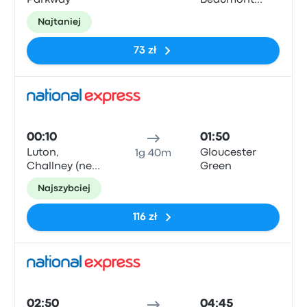
Parkway
Beaumont
Street Bus
Najtaniej
Stop
73 zł
Auto
00:10
01:50
Luton,
Gloucester
1g 40m
Challney (near
Green
Travelodge)
Najszybciej
Bus Stop
116 zł
Auto
02:50
04:45