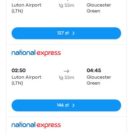
Luton Airport
Gloucester
1g 55m
(LTN)
Green
Brak tagów
127 zł
Auto
02:50
04:45
Luton Airport
Gloucester
1g 55m
(LTN)
Green
Brak tagów
146 zł
Auto