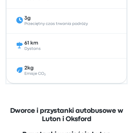
3g
Przeciętny czas trwania podróży
61 km
Dystans
2kg
Emisje CO₂
Dworce i przystanki autobusowe w
Luton i Oksford