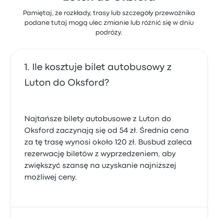
Punktualność, uprzejma obsługa, czystość w
Pamiętaj, że rozkłady, trasy lub szczegóły przewoźnika
autobusie.
5.0 gwiazdek w skali do 5
podane tutaj mogą ulec zmianie lub różnić się w dniu
Joanna S.
podróży.
1 kwietnia 2026
Ile kosztuje bilet autobusowy z
Bardzo miła obsługa, szybko dotarłam do celu .
5.0 gwiazdek w skali do 5
Luton do Oksford?
Olga P.
10 lutego 2025
Najtańsze bilety autobusowe z Luton do
Oksford zaczynają się od 54 zł. Średnia cena
za tę trasę wynosi około 120 zł. Busbud zaleca
rezerwację biletów z wyprzedzeniem, aby
zwiększyć szansę na uzyskanie najniższej
możliwej ceny.