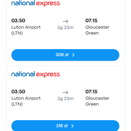
Auto
03:50
07:15
Luton Airport
Gloucester
3g 25m
(LTN)
Green
Brak tagów
308 zł
Auto
03:50
07:15
Luton Airport
Gloucester
3g 25m
(LTN)
Green
Brak tagów
318 zł