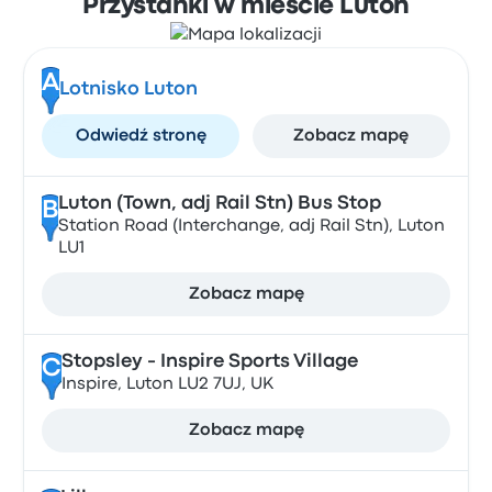
Przystanki w mieście Luton
A
Lotnisko Luton
Odwiedź stronę
Zobacz mapę
Luton (Town, adj Rail Stn) Bus Stop
B
Station Road (Interchange, adj Rail Stn), Luton
LU1
Zobacz mapę
Stopsley - Inspire Sports Village
C
Inspire, Luton LU2 7UJ, UK
Zobacz mapę