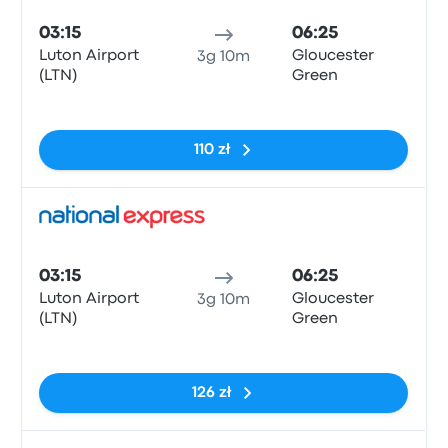
03:15
06:25
Luton Airport
Gloucester
3g 10m
(LTN)
Green
Brak tagów
110 zł
Auto
03:15
06:25
Luton Airport
Gloucester
3g 10m
(LTN)
Green
Brak tagów
126 zł