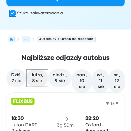
Szukaj zakwaterowania
...
AUTOBUSY Z LUTON DO OKSFORD
Najbliższe odjazdy autobus
Dziś,
Jutro,
niedz.,
pon.,
wt.,
śr.,
7 sie
8 sie
9 sie
10
11
12
sie
sie
sie
Najbliższe odjazdy z Luton do Oksford w dniu 8 sierpnia
Obsługiwane przez
Typ pojazdu
Czas odjazdu
Miejsce o
Auto
18:30
22:20
Luton DART
Oxford -
3g 50m