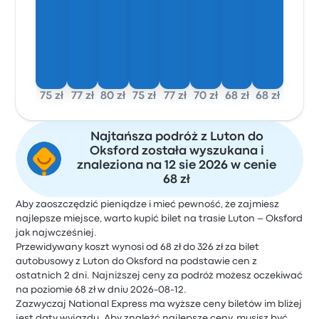
75 zł
77 zł
80 zł
75 zł
77 zł
70 zł
68 zł
68 zł
Najtańsza podróż z Luton do
Oksford została wyszukana i
znaleziona na 12 sie 2026 w cenie
68 zł
Aby zaoszczędzić pieniądze i mieć pewność, że zajmiesz
najlepsze miejsce, warto kupić bilet na trasie Luton – Oksford
jak najwcześniej.
Przewidywany koszt wynosi od 68 zł do 326 zł za bilet
autobusowy z Luton do Oksford na podstawie cen z
ostatnich 2 dni. Najniższej ceny za podróż możesz oczekiwać
na poziomie 68 zł w dniu 2026-08-12.
Zazwyczaj National Express ma wyższe ceny biletów im bliżej
jest daty wyjazdu. Aby znaleźć najlepsze ceny, musisz być