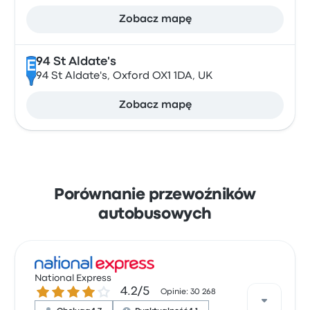
Zobacz mapę
94 St Aldate's
E
94 St Aldate's, Oxford OX1 1DA, UK
Zobacz mapę
Porównanie przewoźników
autobusowych
National Express
4.2 gwiazdek w skali do 5
4.2/5
Opinie: 30 268