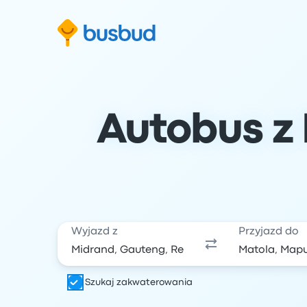
ź do formularza wyszukiwania
Przejdź do stopki
Przejdź do treści
Autobus z 
Wyjazd z
Przyjazd do
Szukaj zakwaterowania