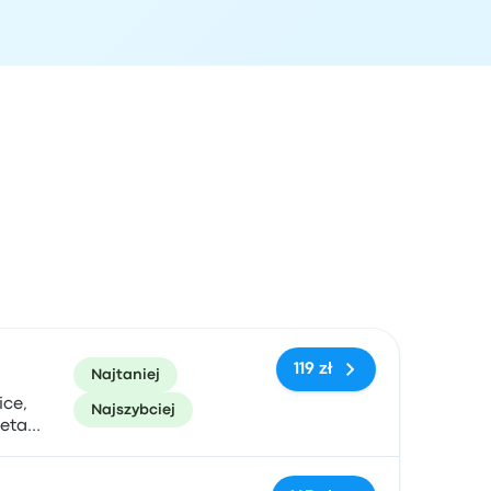
zacja przyjazdu
Polecane
Cena i link do rezerwacji
119 zł
Najtaniej
ice,
Najszybciej
ceta
Brak tagów