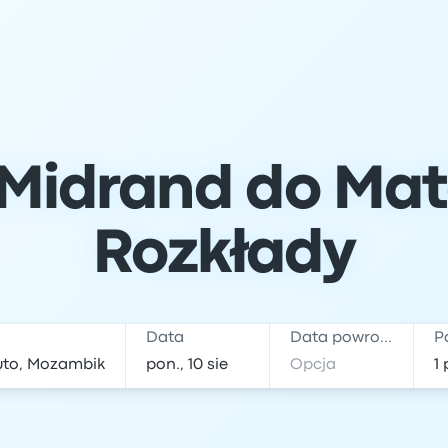
Midrand do Matol
Rozkłady
Data
Data powrotu
P