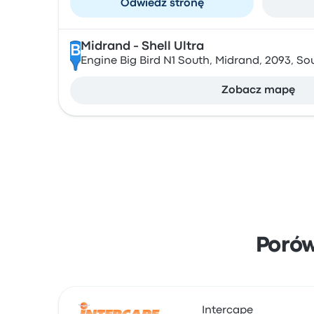
Odwiedź stronę
Midrand - Shell Ultra
B
Engine Big Bird N1 South, Midrand, 2093, So
Zobacz mapę
Poró
Intercape