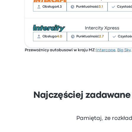
Obsługa
4.3
Punktualność
3.1
Czystoś
Intercity Xpress
Na podstawie 49502 opinii firma otrzymała w
narzekali na Wi-Fi. Ceny biletów Intercape na
Obsługa
4.0
Punktualność
2.7
Czystoś
Przewoźnicy autobusowi w kraju MZ:
Intercape
,
Big Sky
Na podstawie 15038 opinii firma otrzymała w
narzekali na Wi-Fi. Ceny biletów Intercity Xp
Najczęściej zadawane
Pamiętaj, że rozkła