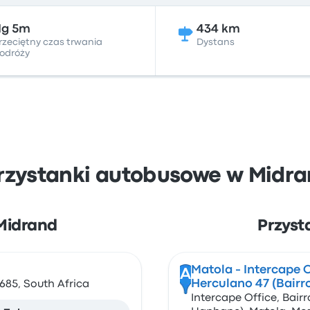
1g 5m
434 km
rzeciętny czas trwania
Dystans
odróży
rzystanki autobusowe w Midra
 Midrand
Przyst
Matola - Intercape O
A
Herculano 47 (Bair
1685, South Africa
Intercape Office, Bair