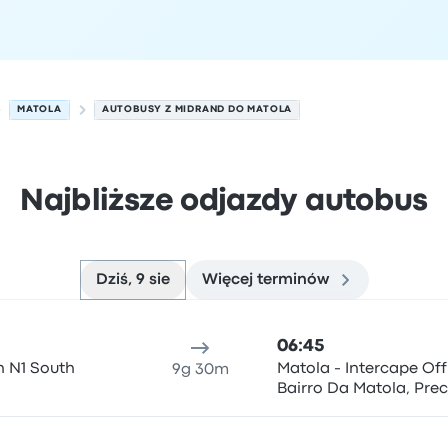
MATOLA
AUTOBUSY Z MIDRAND DO MATOLA
Najbliższe odjazdy autobus
Dziś, 9 sie
Więcej terminów
 sierpnia
ejsce odjazdu
Czas trwania podróży
Czas przyjazdu
Lokali
06:45
n N1 South
Matola - Intercape Off
9g 30m
Bairro Da Matola, Pre
Herculano 47 (Bairro
Hanhane)