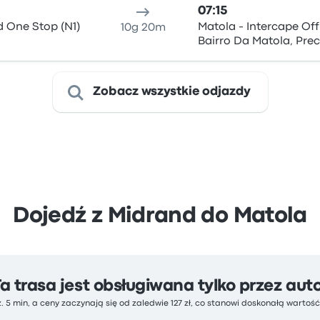
07:15
d One Stop (N1)
Matola - Intercape Off
10g 20m
Bairro Da Matola, Pre
Herculano 47 (Bairro
Hanhane)
Zobacz wszystkie odjazdy
Dojedź z Midrand do Matola
Ta trasa jest obsługiwana tylko przez aut
z. 5 min, a ceny zaczynają się od zaledwie 127 zł, co stanowi doskonałą wartoś