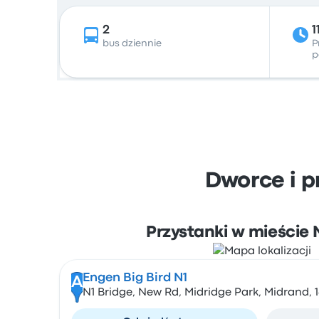
2
1
bus dziennie
P
p
Dworce i p
Przystanki w mieście
Engen Big Bird N1
A
N1 Bridge, New Rd, Midridge Park, Midrand, 