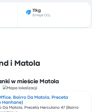
11kg
Emisje CO₂
nd i Matola
anki w mieście Matola
ffice, Bairro Da Matola, Preceta
ro Hanhane)
ro Da Matola, Preceta Herculano 47 (Bairro