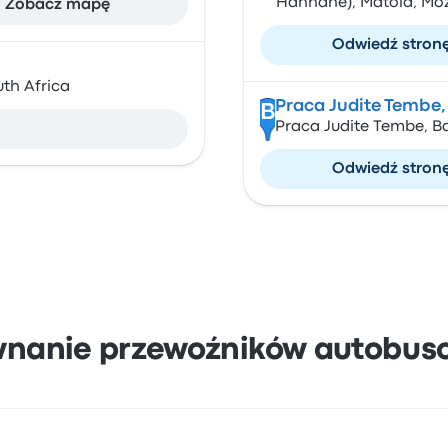
Hanhane), Matola, M
Zobacz mapę
Odwiedź stron
uth Africa
Praca Judite Tembe,
B
Praca Judite Tembe, B
Odwiedź stron
wnanie przewoźników autobus