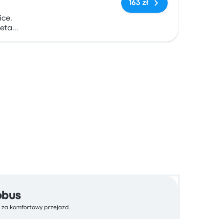
163 zł
ice,
ceta
obus
ć za komfortowy przejazd.