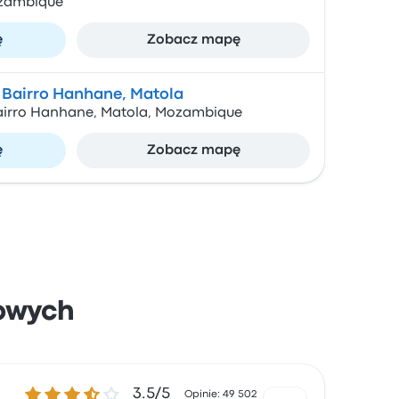
ozambique
ę
Zobacz mapę
 Bairro Hanhane, Matola
airro Hanhane, Matola, Mozambique
ę
Zobacz mapę
owych
3.5 gwiazdek w skali do 5
3.5/5
Opinie: 49 502