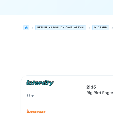
REPUBLIKA POŁUDNIOWEJ AFRYKI
MIDRAND
Najbliższe odjazdy z Midrand do Matola w dniu 9
Obsługiwane przez
Typ pojazdu
Czas odjazdu
Mi
21:15
Big Bird Enge
Autobus