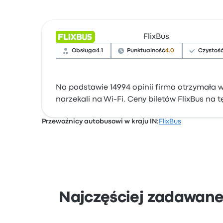
FlixBus
Obsługa
4.1
Punktualność
4.0
Czystoś
Na podstawie 14994 opinii firma otrzymała w
narzekali na Wi-Fi. Ceny biletów FlixBus na t
Przewoźnicy autobusowi w kraju IN:
FlixBus
Najczęściej zadawane