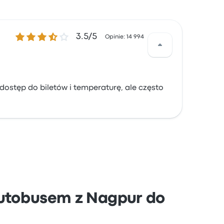
3.5 gwiazdek w skali do 5
3.5/5
Opinie: 14 994
dostęp do biletów i temperaturę, ale często
autobusem z Nagpur do