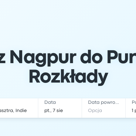
 Nagpur do Pune
Rozkłady
Data
Data powrotu
P