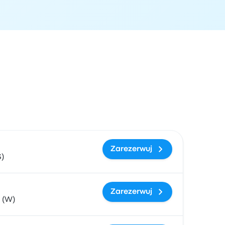
zacja przyjazdu
Cena i link do rezerwacji
Zarezerwuj
)
Zarezerwuj
 (W)