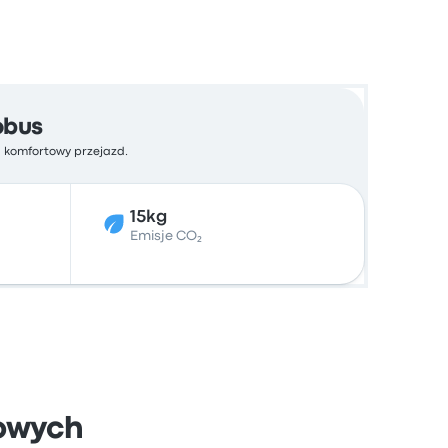
obus
a komfortowy przejazd.
15kg
Emisje CO₂
owych