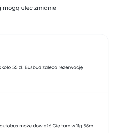
aj mogą ulec zmianie
około 55 zł. Busbud zaleca rezerwację
y autobus może dowieźć Cię tam w 11g 55m i