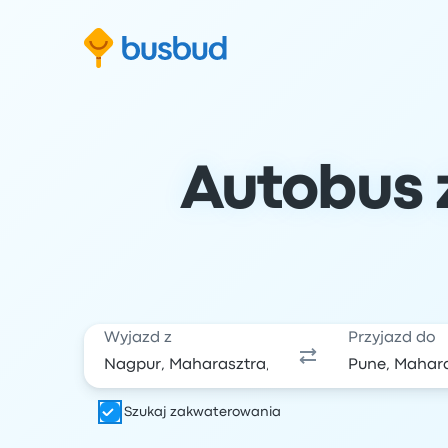
ź do formularza wyszukiwania
Przejdź do stopki
Przejdź do treści
Autobus z
Wyjazd z
Przyjazd do
Szukaj zakwaterowania