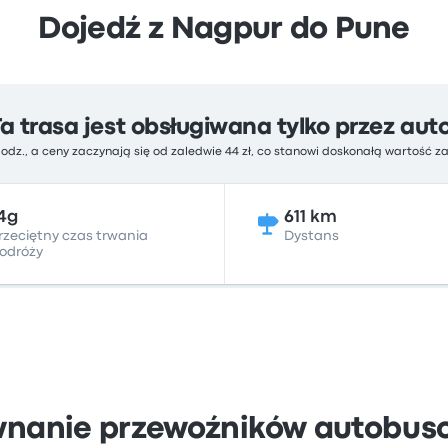
Dojedź z Nagpur do Pune
Ta trasa jest obsługiwana tylko przez aut
godz., a ceny zaczynają się od zaledwie 44 zł, co stanowi doskonałą wartość z
4g
611 km
rzeciętny czas trwania
Dystans
odróży
wnanie przewoźników autobus