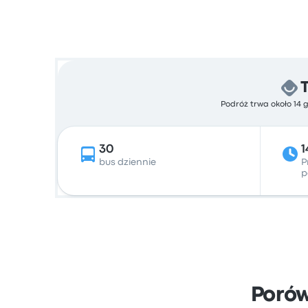
Podróż trwa około 14 
30
1
bus dziennie
P
p
Poró