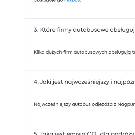
obsługuje go
FlixBus
.
Które firmy autobusowe obsługuj
Kilka dużych firm autobusowych obsługują t
Jaki jest najwcześniejszy i najp
Najwcześniejszy autobus odjeżdża z Nagpur 
Jaka jest emisja CO₂ dla podró