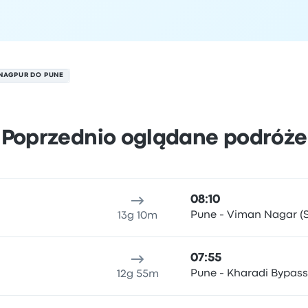
NAGPUR DO PUNE
Poprzednio oglądane podróże
erpnia
ejsce odjazdu
Czas trwania podróży
Czas przyjazdu
Lokali
08:10
Pune - Viman Nagar (S
13g 10m
07:55
Pune - Kharadi Bypass
12g 55m