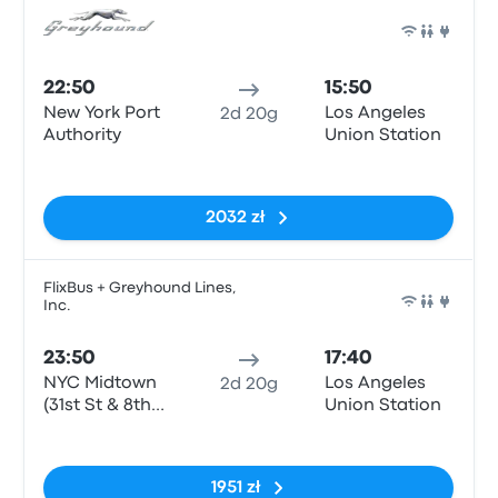
Auto
22:50
15:50
New York Port
Los Angeles
2d 20g
Authority
Union Station
Brak tagów
2032 zł
FlixBus + Greyhound Lines,
Inc.
Auto
23:50
17:40
NYC Midtown
Los Angeles
2d 20g
(31st St & 8th
Union Station
Ave)
Brak tagów
1951 zł