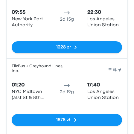
Auto
09:55
22:30
New York Port
Los Angeles
2d 15g
Authority
Union Station
Brak tagów
1328 zł
FlixBus + Greyhound Lines,
Inc.
Auto
01:20
17:40
NYC Midtown
Los Angeles
2d 19g
(31st St & 8th
Union Station
Ave)
Brak tagów
1878 zł