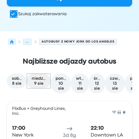
Szukaj zakwaterowania
...
AUTOBUSY Z NOWY JORK DO LOS ANGELES
Najbliższe odjazdy autobus
sob.,
niedz.,
pon.,
wt.,
śr.,
czw.,
pt.,
8 sie
9 sie
10
11
12
13
14
sie
sie
sie
sie
sie
Najbliższe odjazdy z Nowy Jork do Los Angeles w dniu 9 
Obsługiwane przez
Typ pojazdu
Czas odjazdu
Miejsce o
FlixBus + Greyhound Lines,
Inc.
Auto
17:00
22:10
New York
Downtown LA
3d 8g