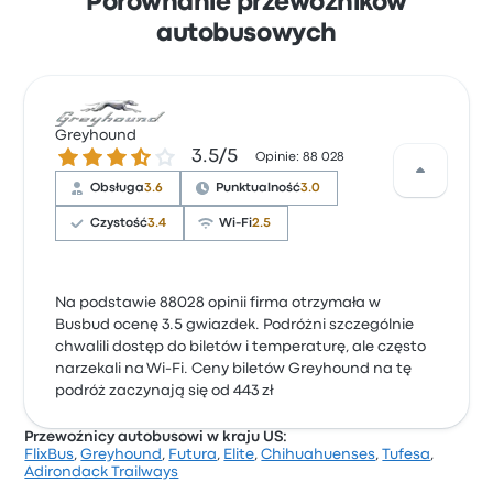
Porównanie przewoźników
autobusowych
Greyhound
3.5 gwiazdek w skali do 5
3.5/5
Opinie: 88 028
Obsługa
3.6
Punktualność
3.0
Czystość
3.4
Wi-Fi
2.5
Na podstawie 88028 opinii firma otrzymała w
Busbud ocenę 3.5 gwiazdek. Podróżni szczególnie
chwalili dostęp do biletów i temperaturę, ale często
narzekali na Wi-Fi. Ceny biletów Greyhound na tę
podróż zaczynają się od 443 zł
Przewoźnicy autobusowi w kraju US:
FlixBus
,
Greyhound
,
Futura
,
Elite
,
Chihuahuenses
,
Tufesa
,
Adirondack Trailways