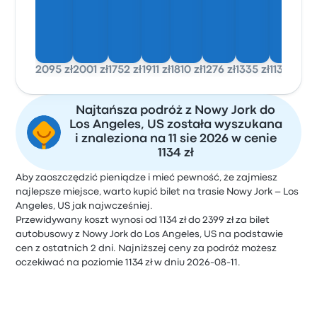
2095 zł
2001 zł
1752 zł
1911 zł
1810 zł
1276 zł
1335 zł
1134 zł
Najtańsza podróż z Nowy Jork do
Los Angeles, US została wyszukana
i znaleziona na 11 sie 2026 w cenie
1134 zł
Aby zaoszczędzić pieniądze i mieć pewność, że zajmiesz
najlepsze miejsce, warto kupić bilet na trasie Nowy Jork – Los
Angeles, US jak najwcześniej.
Przewidywany koszt wynosi od 1134 zł do 2399 zł za bilet
autobusowy z Nowy Jork do Los Angeles, US na podstawie
cen z ostatnich 2 dni. Najniższej ceny za podróż możesz
oczekiwać na poziomie 1134 zł w dniu 2026-08-11.