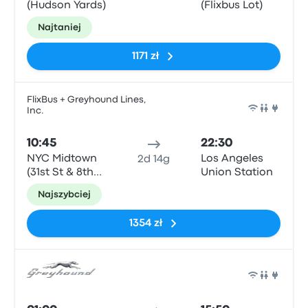
(Hudson Yards)
(Flixbus Lot)
Najtaniej
1171 zł
FlixBus + Greyhound Lines,
Inc.
Auto
10:45
22:30
NYC Midtown
Los Angeles
2d 14g
(31st St & 8th
Union Station
Ave)
Najszybciej
1354 zł
Auto