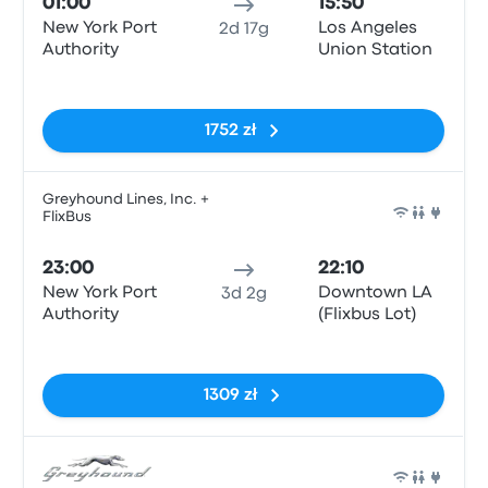
01:00
15:50
New York Port
Los Angeles
2d 17g
Authority
Union Station
Brak tagów
1752 zł
Greyhound Lines, Inc. +
FlixBus
Auto
23:00
22:10
New York Port
Downtown LA
3d 2g
Authority
(Flixbus Lot)
Brak tagów
1309 zł