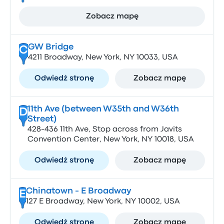
Zobacz mapę
GW Bridge
C
4211 Broadway, New York, NY 10033, USA
Odwiedź stronę
Zobacz mapę
11th Ave (between W35th and W36th
D
Street)
428-436 11th Ave, Stop across from Javits
Convention Center, New York, NY 10018, USA
Odwiedź stronę
Zobacz mapę
Chinatown - E Broadway
E
127 E Broadway, New York, NY 10002, USA
Odwiedź stronę
Zobacz mapę