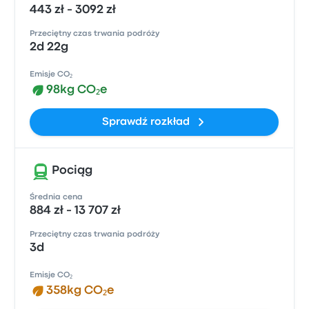
443 zł - 3092 zł
Przeciętny czas trwania podróży
2d 22g
Emisje CO₂
98kg CO₂e
Sprawdź rozkład
Pociąg
Średnia cena
884 zł - 13 707 zł
Przeciętny czas trwania podróży
3d
Emisje CO₂
358kg CO₂e