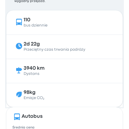
wygodny przejazd.
110
bus dziennie
2d 22g
Przeciętny czas trwania podróży
3940 km
Dystans
98kg
Emisje CO₂
Autobus
Średnia cena