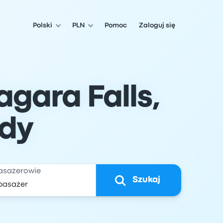
Polski
PLN
Pomoc
Zaloguj się
gara Falls,
ady
asażerowie
Szukaj