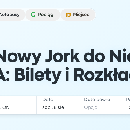
Autobusy
Pociągi
Miejsca
Nowy Jork do Nia
: Bilety i Rozkł
Data
Data powrotu
P