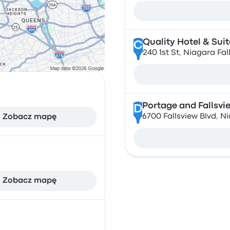
Quality Hotel & Suit
C
240 1st St, Niagara Fal
Portage and Fallsvi
D
6700 Fallsview Blvd, 
Zobacz mapę
Zobacz mapę