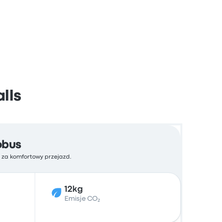
lls
obus
ć za komfortowy przejazd.
12kg
Emisje CO₂