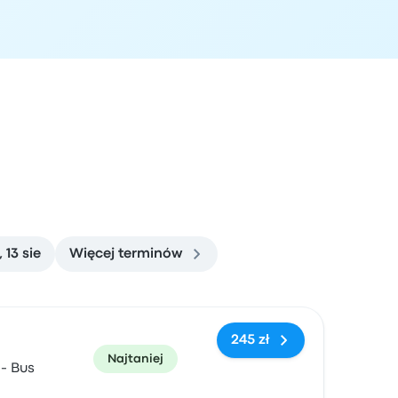
 13 sie
Więcej terminów
zacja przyjazdu
Polecane
Cena i link do rezerwacji
245 zł
Najtaniej
 - Bus