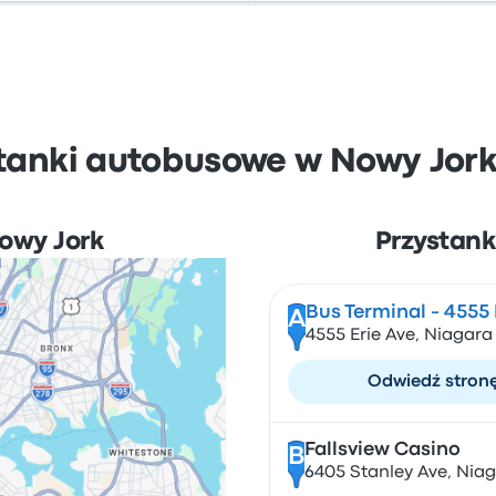
tanki autobusowe w Nowy Jork 
Nowy Jork
Przystank
Bus Terminal - 4555 
A
4555 Erie Ave, Niagara
Odwiedź stron
Fallsview Casino
B
6405 Stanley Ave, Nia