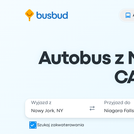
ź do formularza wyszukiwania
Przejdź do stopki
Przejdź do treści
Autobus z 
CA
Wyjazd z
Przyjazd do
Szukaj zakwaterowania