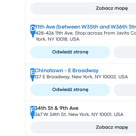
Zobacz mapę
11th Ave (between W35th and W36th Str
D
428-436 11th Ave, Stop across from Javits 
York, NY 10018, USA
Odwiedź stronę
Chinatown - E Broadway
E
127 E Broadway, New York, NY 10002, USA
Odwiedź stronę
34th St & 9th Ave
F
367 W 34th St, New York, NY 10001, USA
Zobacz mapę