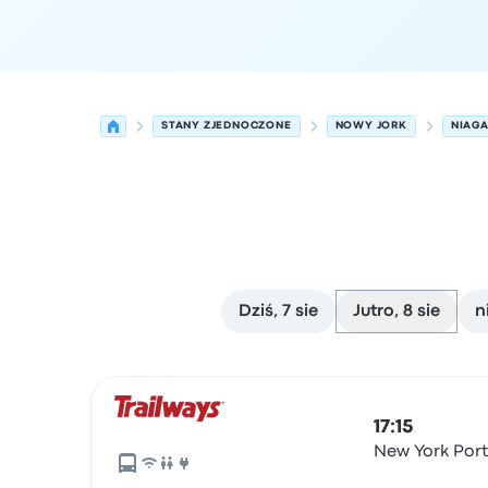
STANY ZJEDNOCZONE
NOWY JORK
NIAGA
Dziś, 7 sie
Jutro, 8 sie
n
Najbliższe odjazdy z Nowy Jork do Niagara Falls 
Obsługiwane przez
Typ pojazdu
Czas odjazdu
Mi
17:15
New York Port