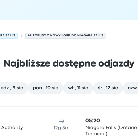
RA FALLS
AUTOBUSY Z NOWY JORK DO NIAGARA FALLS
Najbliższe dostępne odjazdy
iedz., 9 sie
pon., 10 sie
wt., 11 sie
śr., 12 sie
czw.,
w dniu 8 sierpnia
ejsce odjazdu
Czas trwania podróży
Czas przyjazdu
Lokali
05:20
 Authority
Niagara Falls (Ontario
12g 5m
Terminal)