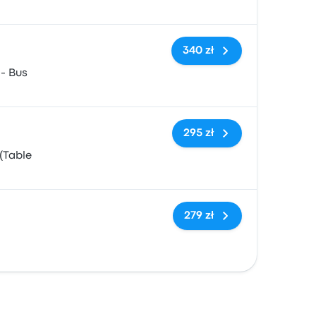
Brak tagów
340 zł
 - Bus
Brak tagów
295 zł
(Table
Brak tagów
279 zł