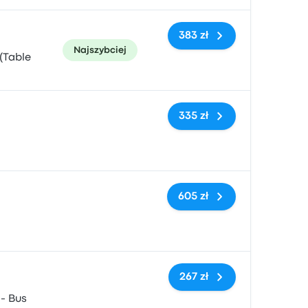
383 zł
Najszybciej
(Table
Brak tagów
335 zł
Brak tagów
605 zł
Brak tagów
267 zł
 - Bus