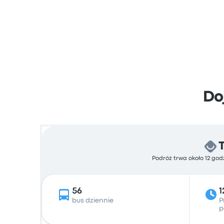
Do
Podróż trwa około 12 god
56
1
bus dziennie
P
p