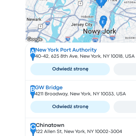
New York Port Authority
A
40-42, 625 8th Ave, New York, NY 10018, USA
Odwiedź stronę
GW Bridge
B
4211 Broadway, New York, NY 10033, USA
Odwiedź stronę
Chinatown
C
122 Allen St, New York, NY 10002-3004