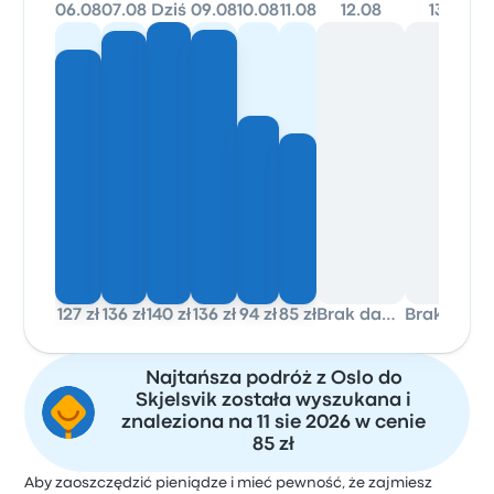
06.08
07.08
Dziś
09.08
10.08
11.08
12.08
13.08
127 zł
136 zł
140 zł
136 zł
94 zł
85 zł
Brak danych
Brak danych
Najtańsza podróż z Oslo do
Skjelsvik została wyszukana i
znaleziona na 11 sie 2026 w cenie
85 zł
Aby zaoszczędzić pieniądze i mieć pewność, że zajmiesz