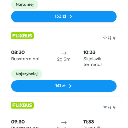
Najtaniej
133 zł
Auto
08:30
10:33
Bussterminal
Skjelsvik
2g 3m
terminal
Najszybciej
141 zł
Auto
09:30
11:33