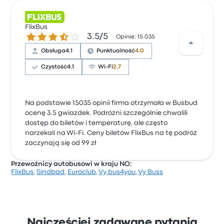
FlixBus
3.5 gwiazdek w skali do 5
3.5/5
Opinie: 15 035
Obsługa
4.1
Punktualność
4.0
Czystość
4.1
Wi-Fi
2.7
Na podstawie 15035 opinii firma otrzymała w Busbud
ocenę 3.5 gwiazdek. Podróżni szczególnie chwalili
dostęp do biletów i temperaturę, ale często
narzekali na Wi-Fi. Ceny biletów FlixBus na tę podróż
zaczynają się od 99 zł
Przewoźnicy autobusowi w kraju NO:
FlixBus
,
Sindbad
,
Euroclub
,
Vy bus4you
,
Vy Buss
Najczęściej zadawane pytania