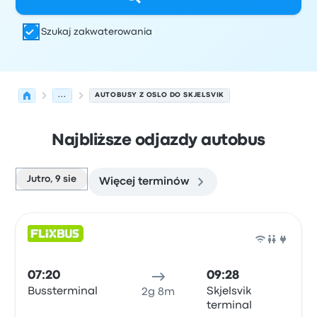
Szukaj zakwaterowania
...
AUTOBUSY Z OSLO DO SKJELSVIK
Najbliższe odjazdy autobus
Jutro, 9 sie
Więcej terminów
Najbliższe odjazdy z Oslo do Skjelsvik w dniu 9 sierpnia
Obsługiwane przez
Typ pojazdu
Czas odjazdu
Miejsce o
Auto
07:20
09:28
Bussterminal
Skjelsvik
2g 8m
terminal