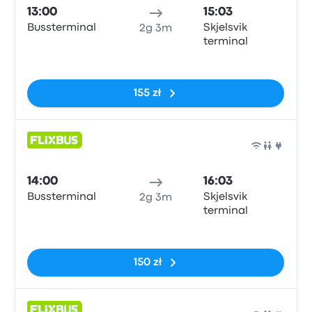
13:00
15:03
Bussterminal
Skjelsvik
2g 3m
terminal
Brak tagów
155 zł
Auto
14:00
16:03
Bussterminal
Skjelsvik
2g 3m
terminal
Brak tagów
150 zł