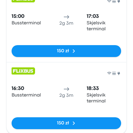
Auto
15:00
17:03
Bussterminal
Skjelsvik
2g 3m
terminal
Brak tagów
150 zł
Auto
16:30
18:33
Bussterminal
Skjelsvik
2g 3m
terminal
Brak tagów
150 zł