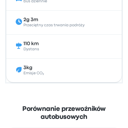
bus dziennie
2g 3m
Przeciętny czas trwania podróży
110 km
Dystans
3kg
Emisje CO₂
Porównanie przewoźników
autobusowych