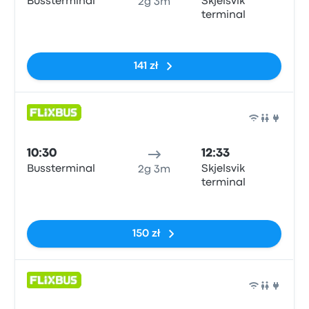
Bussterminal
Skjelsvik
2g 3m
terminal
Brak tagów
141 zł
Auto
10:30
12:33
Bussterminal
Skjelsvik
2g 3m
terminal
Brak tagów
150 zł
Auto