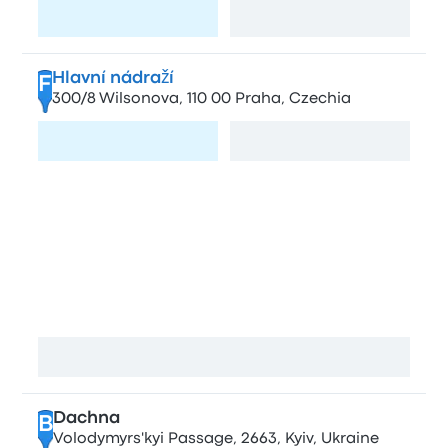
Odwiedź stronę
Zobacz mapę
Hlavní nádraží
F
300/8 Wilsonova, 110 00 Praha, Czechia
Odwiedź stronę
Zobacz mapę
Przystanki w mieście Kijów
Tsentralniy avtovokzal
A
Nauky Ave, 4/2, Kyiv, Ukraine
Zobacz mapę
Dachna
B
Volodymyrs'kyi Passage, 2663, Kyiv, Ukraine