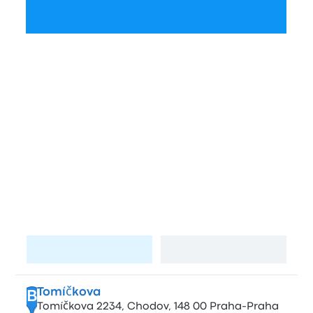
Sprawdź rozkład
Dworce i przystanki autobusowe w
Praga i Kijów
Przystanki w mieście Praga
Černý Most
A
Chlumecká, 198 00 Praha 20, Czech Republic
Odwiedź stronę
Zobacz mapę
Tomíčkova
B
Tomíčkova 2234, Chodov, 148 00 Praha-Praha