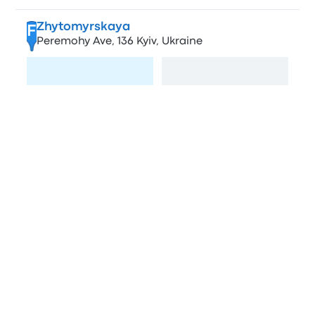
Zhytomyrskaya
F
Peremohy Ave, 136 Kyiv, Ukraine
Odwiedź stronę
Zobacz mapę
Porównanie przewoźników
autobusowych
FlixBus
3.5 gwiazdek w skali do 5
3.5/5
Opinie: 15 032
Obsługa
4.1
Punktualność
4.0
Czystość
4.1
Wi-Fi
2.7