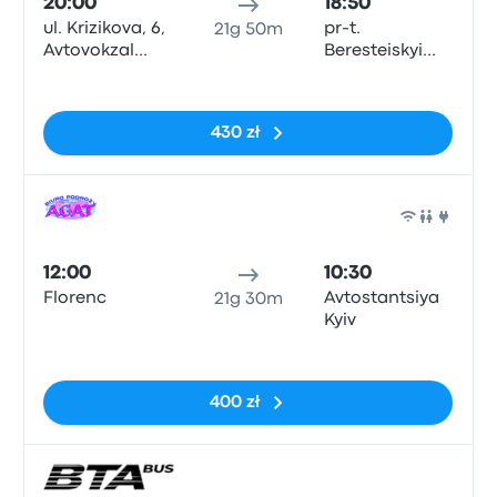
20:00
18:50
ul. Krizikova, 6,
pr-t.
21g 50m
Avtovokzal
Beresteiskyi
'Florenc',
142, AS
Brak tagów
platforma nr 8
'Dachna'
430 zł
Auto
12:00
10:30
Florenc
Avtostantsiya
21g 30m
Kyiv
Brak tagów
400 zł