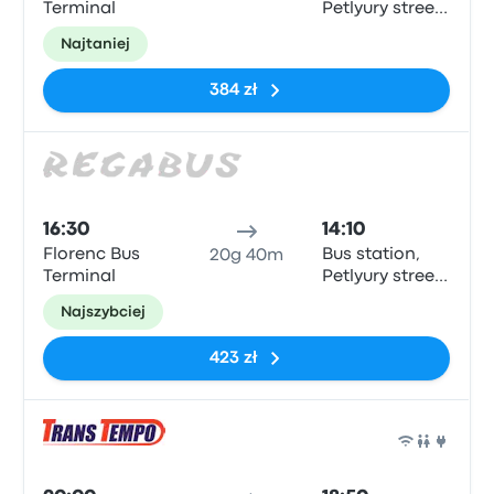
Terminal
Petlyury street,
32, Kyiv
Najtaniej
384 zł
Auto
16:30
14:10
Florenc Bus
Bus station,
20g 40m
Terminal
Petlyury street,
32, Kyiv
Najszybciej
423 zł
Auto