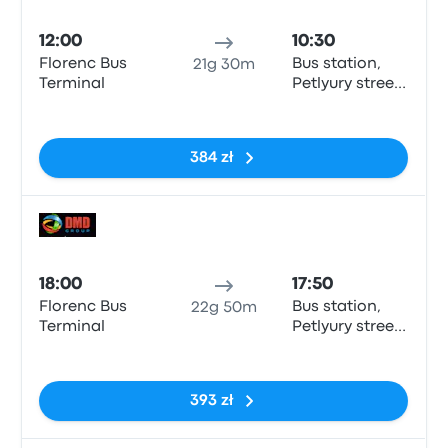
Auto
12:00
10:30
Florenc Bus
Bus station,
21g 30m
Terminal
Petlyury street,
32, Kyiv
Brak tagów
384 zł
Auto
18:00
17:50
Florenc Bus
Bus station,
22g 50m
Terminal
Petlyury street,
32, Kyiv
Brak tagów
393 zł