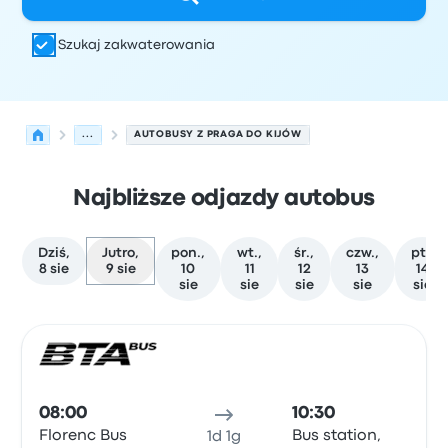
Szukaj zakwaterowania
...
AUTOBUSY Z PRAGA DO KIJÓW
Najbliższe odjazdy autobus
Dziś,
Jutro,
pon.,
wt.,
śr.,
czw.,
pt.,
8 sie
9 sie
10
11
12
13
14
sie
sie
sie
sie
sie
Najbliższe odjazdy z Praga do Kijów w dniu 9 sierpnia
Obsługiwane przez
Typ pojazdu
Czas odjazdu
Miejsce o
Auto
08:00
10:30
Florenc Bus
Bus station,
1d 1g