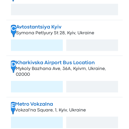
Zobacz mapę
Avtostantsiya Kyiv
C
Symona Petlyury St 28, Kyiv, Ukraine
Odwiedź stronę
Zobacz mapę
Kharkivska Airport Bus Location
D
Mykoly Bazhana Ave, 36А, Kyivm, Ukraine,
02000
Odwiedź stronę
Zobacz mapę
Metro Vokzalna
E
Vokzal'na Square, 1, Kyiv, Ukraine
Odwiedź stronę
Zobacz mapę