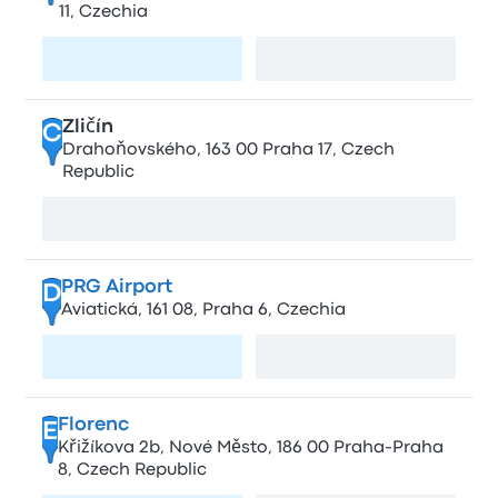
11, Czechia
Odwiedź stronę
Zobacz mapę
Zličín
C
Drahoňovského, 163 00 Praha 17, Czech
Republic
Zobacz mapę
PRG Airport
D
Aviatická, 161 08, Praha 6, Czechia
Odwiedź stronę
Zobacz mapę
Florenc
E
Křižíkova 2b, Nové Město, 186 00 Praha-Praha
8, Czech Republic