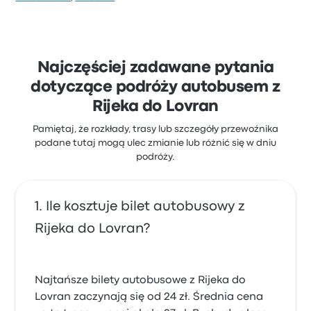
ocenę 3.4 gwiazdek. Podróżni szczególnie chwalili
czystość i dostęp do biletów, ale często narzekali na
Wi-Fi. Ceny biletów Nomago na tę podróż zaczynają
się od 23 zł
Najczęściej zadawane pytania
dotyczące podróży autobusem z
Rijeka do Lovran
Pamiętaj, że rozkłady, trasy lub szczegóły przewoźnika
podane tutaj mogą ulec zmianie lub różnić się w dniu
podróży.
Ile kosztuje bilet autobusowy z
Rijeka do Lovran?
Najtańsze bilety autobusowe z Rijeka do
Lovran zaczynają się od 24 zł. Średnia cena