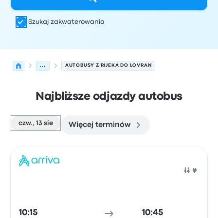
Szukaj zakwaterowania
...
AUTOBUSY Z RIJEKA DO LOVRAN
Najbliższe odjazdy autobus
czw., 13 sie
Więcej terminów
Najbliższe odjazdy z Rijeka do Lovran w dniu 13 sierpnia
Obsługiwane przez
Typ pojazdu
Czas odjazdu
Miejsce o
Auto
10:15
10:45