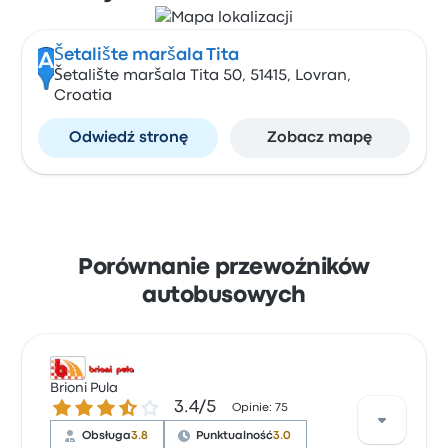
Šetalište maršala Tita
A
Šetalište maršala Tita 50, 51415, Lovran,
Croatia
Odwiedź stronę
Zobacz mapę
Porównanie przewoźników
autobusowych
Brioni Pula
3.4 gwiazdek w skali do 5
3.4/5
Opinie: 75
Obsługa
3.8
Punktualność
3.0