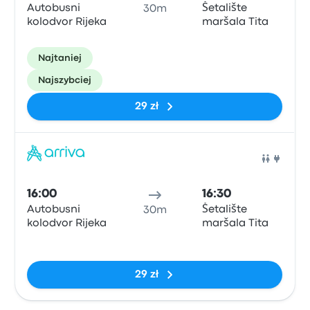
Autobusni
Šetalište
30m
kolodvor Rijeka
maršala Tita
Najtaniej
Najszybciej
29 zł
Auto
16:00
16:30
Autobusni
Šetalište
30m
kolodvor Rijeka
maršala Tita
Brak tagów
29 zł