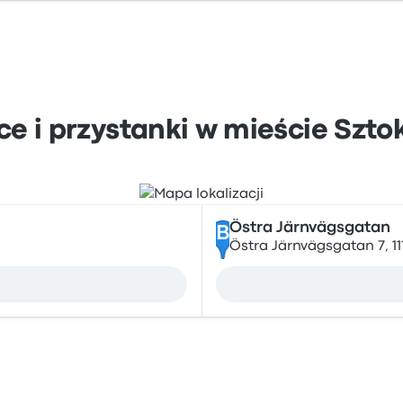
e i przystanki w mieście Szt
Östra Järnvägsgatan
B
Östra Järnvägsgatan 7, 1