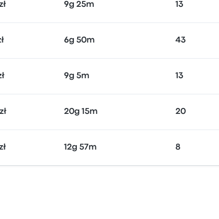
zł
9g 25m
13
zł
6g 50m
43
zł
9g 5m
13
zł
20g 15m
20
zł
12g 57m
8