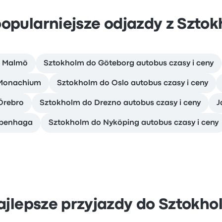
opularniejsze odjazdy z Szto
o Malmö
Sztokholm do Göteborg autobus czasy i ceny
o Monachium
Sztokholm do Oslo autobus czasy i ceny
Örebro
Sztokholm do Drezno autobus czasy i ceny
J
Kopenhaga
Sztokholm do Nyköping autobus czasy i ceny
ajlepsze przyjazdy do Sztokho