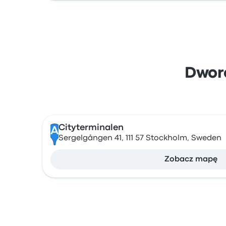
Dworc
Cityterminalen
A
Sergelgången 41, 111 57 Stockholm, Sweden
Zobacz mapę