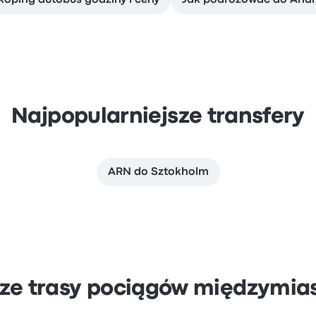
köping autobus godziny i ceny
Jak podróżować do Arla
Najpopularniejsze transfery
ARN do Sztokholm
sze trasy pociągów międzymia