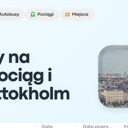
Autobusy
Pociągi
Miejsca
y na
ociąg i
ztokholm
Data
Data powrotu
P