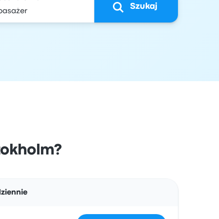
Szukaj
ztokholm?
Działania
ziennie