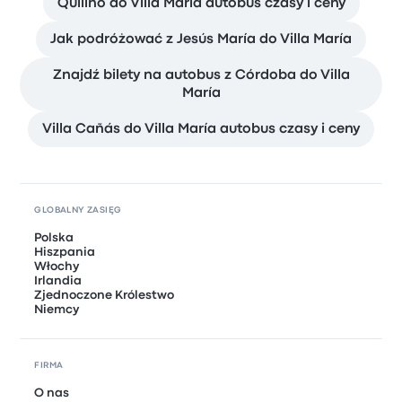
Quilino do Villa María autobus czasy i ceny
Jak podróżować z Jesús María do Villa María
Znajdź bilety na autobus z Córdoba do Villa
María
Villa Cañás do Villa María autobus czasy i ceny
GLOBALNY ZASIĘG
Polska
Hiszpania
Włochy
Irlandia
Zjednoczone Królestwo
Niemcy
FIRMA
O nas