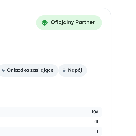
Oficjalny Partner
Gniazdka zasilające
Napój
106
41
1