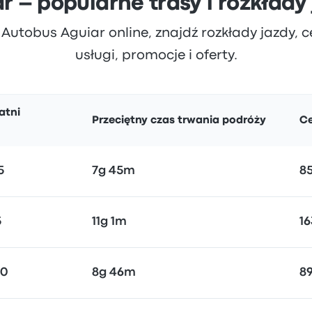
r – popularne trasy i rozkłady
 Autobus Aguiar online, znajdź rozkłady jazdy, cen
usługi, promocje i oferty.
atni
Przeciętny czas trwania podróży
C
5
7g 45m
85
5
11g 1m
16
30
8g 46m
89