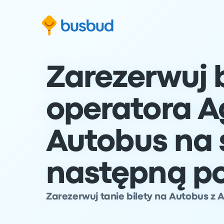
ź do formularza wyszukiwania
Przejdź do stopki
Przejdź do treści
Zarezerwuj b
operatora A
Autobus na 
następną p
Zarezerwuj tanie bilety na Autobus z 