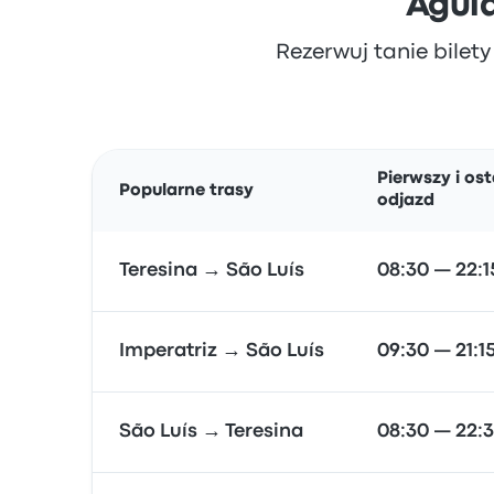
Aguia
Rezerwuj tanie bilety
Pierwszy i ost
Popularne trasy
odjazd
Teresina → São Luís
08:30 — 22:1
Imperatriz → São Luís
09:30 — 21:1
São Luís → Teresina
08:30 — 22: