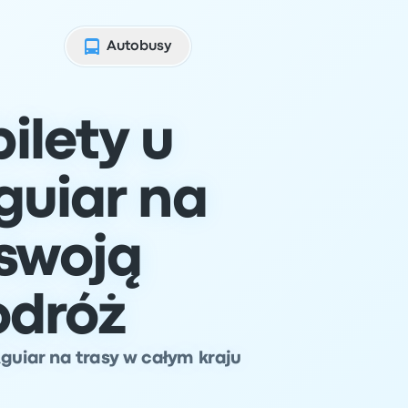
Autobusy
ilety u
guiar na
swoją
odróż
Aguiar na trasy w całym kraju