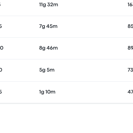
5
11g 32m
16
5
7g 45m
85
30
8g 46m
89
0
5g 5m
73
5
1g 10m
47