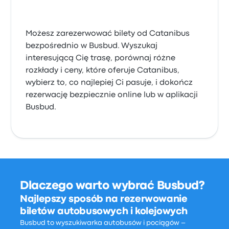
Możesz zarezerwować bilety od Catanibus
bezpośrednio w Busbud. Wyszukaj
interesującą Cię trasę, porównaj różne
rozkłady i ceny, które oferuje Catanibus,
wybierz to, co najlepiej Ci pasuje, i dokończ
rezerwację bezpiecznie online lub w aplikacji
Busbud.
Dlaczego warto wybrać Busbud?
Najlepszy sposób na rezerwowanie
biletów autobusowych i kolejowych
Busbud to wyszukiwarka autobusów i pociągów –