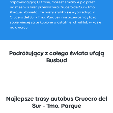
odpowiadającą Ci trasę, możesz śmiało kupić przez
nasz serwis bilet przewoźnika Crucero del Sur - Tmo.
Parque. Pamiętaj, że bilety szybko się wyprzedają, a
Crucero del Sur - Tmo. Parque i inni przewoźnicy liczą
sobie więcej za te kupione w ostatniej chwili lub w kasie
na dworcu.
Podróżujący z całego świata ufają
Busbud
Najlepsze trasy autobus Crucero del
Sur - Tmo. Parque