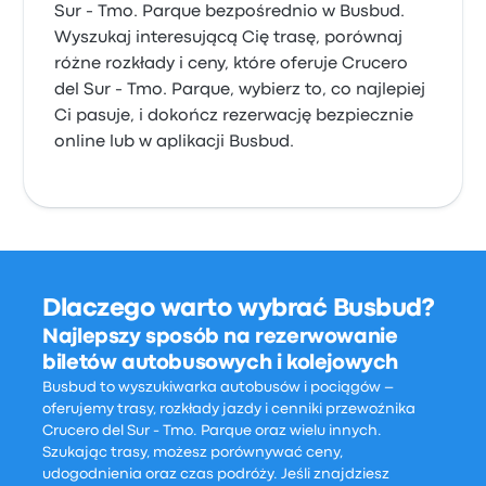
Sur - Tmo. Parque bezpośrednio w Busbud.
Wyszukaj interesującą Cię trasę, porównaj
różne rozkłady i ceny, które oferuje Crucero
del Sur - Tmo. Parque, wybierz to, co najlepiej
Ci pasuje, i dokończ rezerwację bezpiecznie
online lub w aplikacji Busbud.
Dlaczego warto wybrać Busbud?
Najlepszy sposób na rezerwowanie
biletów autobusowych i kolejowych
Busbud to wyszukiwarka autobusów i pociągów –
oferujemy trasy, rozkłady jazdy i cenniki przewoźnika
Crucero del Sur - Tmo. Parque oraz wielu innych.
Szukając trasy, możesz porównywać ceny,
udogodnienia oraz czas podróży. Jeśli znajdziesz