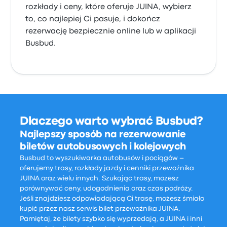
rozkłady i ceny, które oferuje JUINA, wybierz
to, co najlepiej Ci pasuje, i dokończ
rezerwację bezpiecznie online lub w aplikacji
Busbud.
Dlaczego warto wybrać Busbud?
Najlepszy sposób na rezerwowanie
biletów autobusowych i kolejowych
Busbud to wyszukiwarka autobusów i pociągów –
oferujemy trasy, rozkłady jazdy i cenniki przewoźnika
JUINA oraz wielu innych. Szukając trasy, możesz
porównywać ceny, udogodnienia oraz czas podróży.
Jeśli znajdziesz odpowiadającą Ci trasę, możesz śmiało
kupić przez nasz serwis bilet przewoźnika JUINA.
Pamiętaj, że bilety szybko się wyprzedają, a JUINA i inni