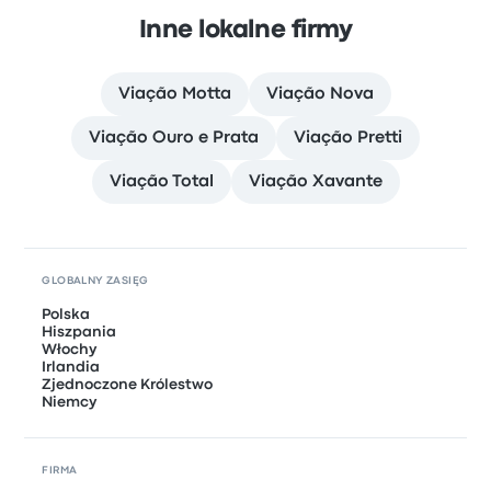
Inne lokalne firmy
Viação Motta
Viação Nova
Viação Ouro e Prata
Viação Pretti
Viação Total
Viação Xavante
GLOBALNY ZASIĘG
Polska
Hiszpania
Włochy
Irlandia
Zjednoczone Królestwo
Niemcy
FIRMA