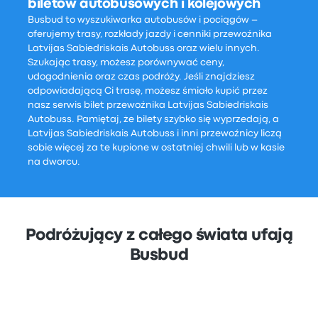
biletów autobusowych i kolejowych
Busbud to wyszukiwarka autobusów i pociągów –
oferujemy trasy, rozkłady jazdy i cenniki przewoźnika
Latvijas Sabiedriskais Autobuss oraz wielu innych.
Szukając trasy, możesz porównywać ceny,
udogodnienia oraz czas podróży. Jeśli znajdziesz
odpowiadającą Ci trasę, możesz śmiało kupić przez
nasz serwis bilet przewoźnika Latvijas Sabiedriskais
Autobuss. Pamiętaj, że bilety szybko się wyprzedają, a
Latvijas Sabiedriskais Autobuss i inni przewoźnicy liczą
sobie więcej za te kupione w ostatniej chwili lub w kasie
na dworcu.
Podróżujący z całego świata ufają
Busbud