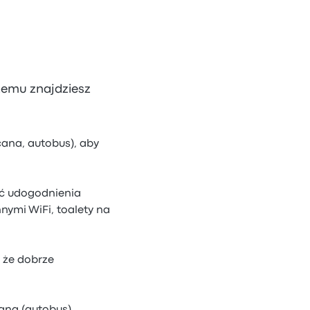
czemu znajdziesz
cana, autobus), aby
ić udogodnienia
ymi WiFi, toalety na
 że dobrze