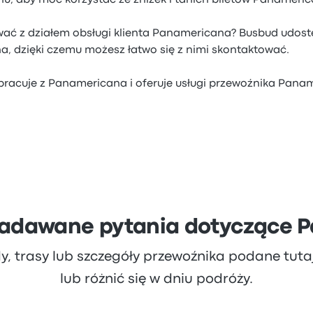
, aby móc korzystać ze zniżek i tanich biletów Panameric
wać z działem obsługi klienta Panamericana? Busbud udost
, dzięki czemu możesz łatwo się z nimi skontaktować.
racuje z Panamericana i oferuje usługi przewoźnika Pan
 zadawane pytania dotyczące 
dy, trasy lub szczegóły przewoźnika podane tut
lub różnić się w dniu podróży.