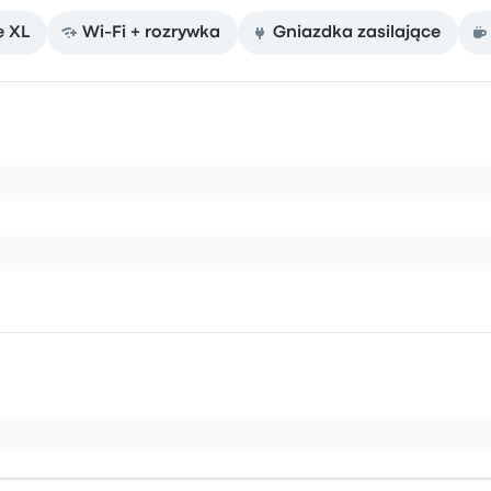
e XL
Wi-Fi + rozrywka
Gniazdka zasilające