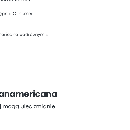
ana (autobus).
ępnia Ci numer
americana podróżnym z
Panamericana
aj mogą ulec zmianie