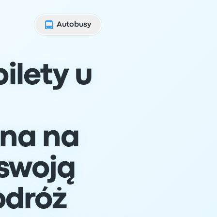
Autobusy
ilety u
na na
swoją
odróż