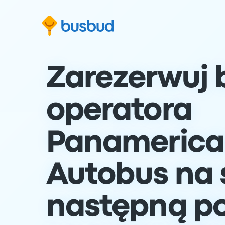
ź do formularza wyszukiwania
Przejdź do stopki
Przejdź do treści
Zarezerwuj b
operatora
Panamerica
Autobus na 
następną p