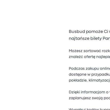
Busbud pomoże Ci wy
najtańsze bilety P
Możesz sortować rozkł
znaleźć ofertę najlep
Podczas zakupu onlin
dostępne w przypadku
pokładzie, klimatyzacj
Dzięki informacjom o
zaplanujesz swoją pod