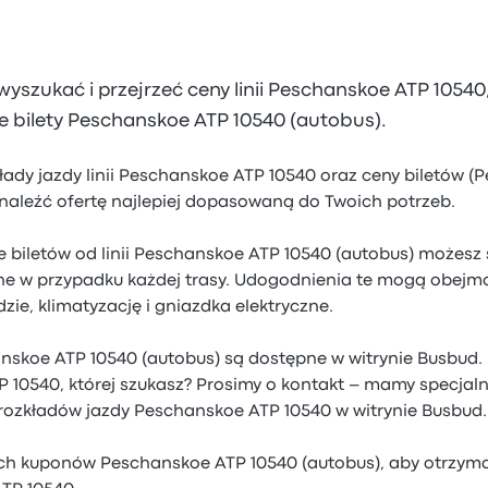
szukać i przejrzeć ceny linii Peschanskoe ATP 10540
e bilety Peschanskoe ATP 10540 (autobus).
ady jazdy linii Peschanskoe ATP 10540 oraz ceny biletów 
znaleźć ofertę najlepiej dopasowaną do Twoich potrzeb.
 biletów od linii Peschanskoe ATP 10540 (autobus) możesz
e w przypadku każdej trasy. Udogodnienia te mogą obejm
dzie, klimatyzację i gniazdka elektryczne.
anskoe ATP 10540 (autobus) są dostępne w witrynie Busbud.
 10540, której szukasz? Prosimy o kontakt – mamy specjalny
rozkładów jazdy Peschanskoe ATP 10540 w witrynie Busbud.
ch kuponów Peschanskoe ATP 10540 (autobus), aby otrzymać