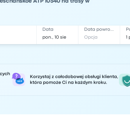
 Peschanskoe ATP 10540 na trasy w
Data
Data powrotu
P
ących
Korzystaj z całodobowej obsługi klienta,
która pomoże Ci na każdym kroku.