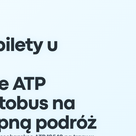
ilety u
e ATP
tobus na
pną podróż