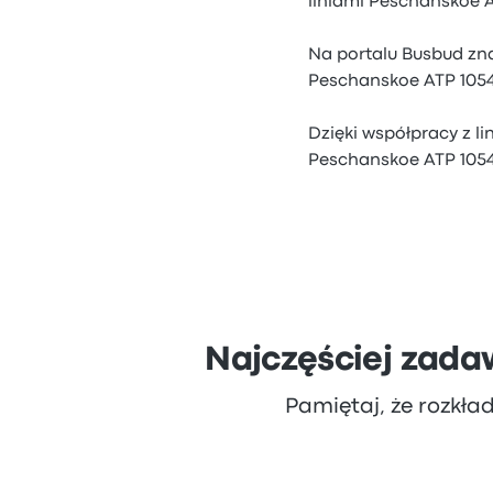
liniami Peschanskoe A
Na portalu Busbud zna
Peschanskoe ATP 1054
Dzięki współpracy z l
Peschanskoe ATP 1054
Najczęściej zada
Pamiętaj, że rozkła