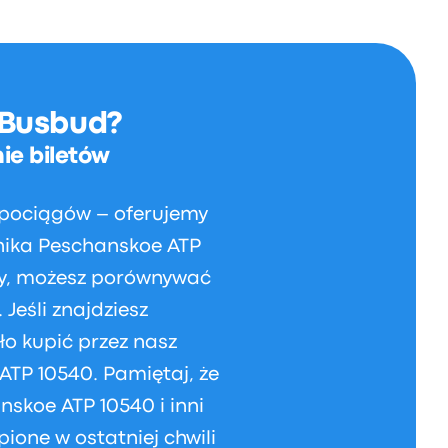
 Busbud?
ie biletów
 pociągów – oferujemy
oźnika Peschanskoe ATP
asy, możesz porównywać
Jeśli znajdziesz
o kupić przez nasz
ATP 10540. Pamiętaj, że
nskoe ATP 10540 i inni
pione w ostatniej chwili