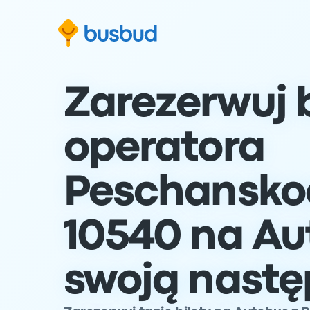
ź do formularza wyszukiwania
Przejdź do stopki
Przejdź do treści
Zarezerwuj b
operatora
Peschansko
10540 na Au
swoją nastę