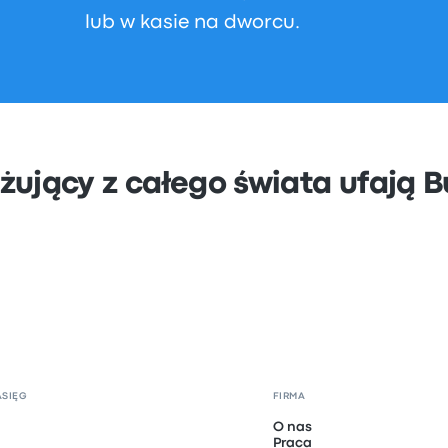
lub w kasie na dworcu.
żujący z całego świata ufają 
ASIĘG
FIRMA
O nas
Praca