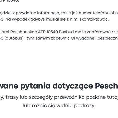
TP 10540.
jdziesz przydatne informacje, takie jak numer telefonu obsł
0, na wypadek gdybyś musiał się z nimi skontaktować.
iniami Peschanskoe ATP 10540 Busbud może zaoferować rzet
0 (autobus) i tym samym zapewnić Ci wygodne i bezpiecz
wane pytania dotyczące Pesc
dy, trasy lub szczegóły przewoźnika podane tut
lub różnić się w dniu podróży.