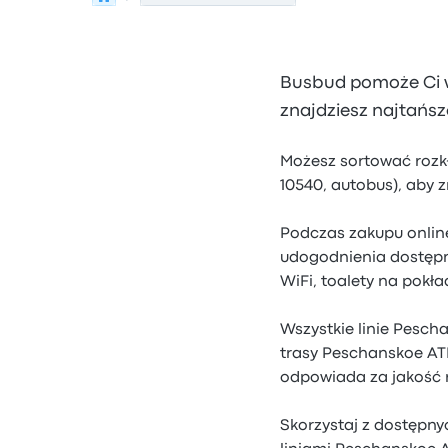
Busbud pomoże Ci wy
znajdziesz najtańsz
Możesz sortować rozkł
10540, autobus), aby 
Podczas zakupu online
udogodnienia dostępn
WiFi, toalety na pokła
Wszystkie linie Pesch
trasy Peschanskoe ATP
odpowiada za jakość 
Skorzystaj z dostępny