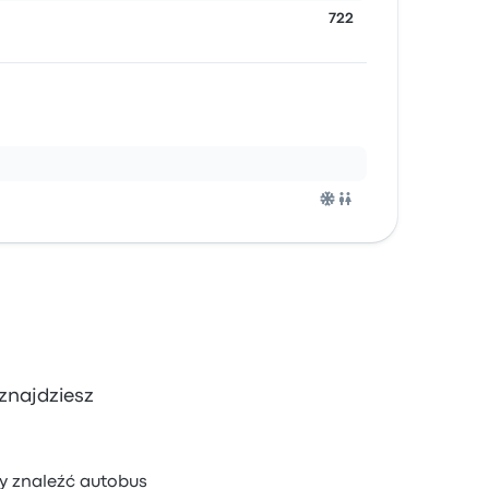
722
 znajdziesz
by znaleźć autobus