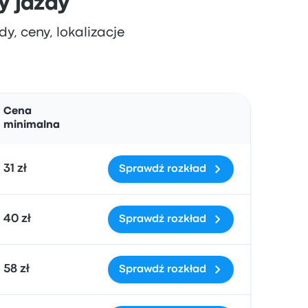
y jazdy
y, ceny, lokalizacje
Działania
Cena
minimalna
31 zł
Sprawdź rozkład
40 zł
Sprawdź rozkład
58 zł
Sprawdź rozkład