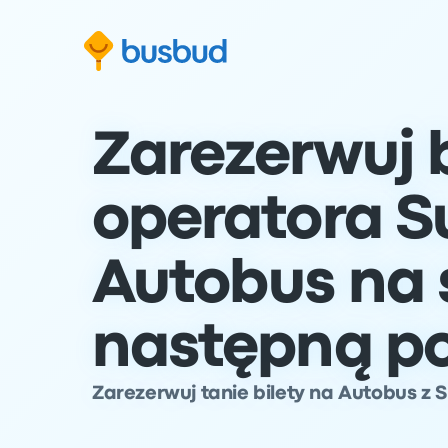
ź do formularza wyszukiwania
Przejdź do stopki
Przejdź do treści
Zarezerwuj b
operatora S
Autobus na 
następną p
Zarezerwuj tanie bilety na Autobus z S