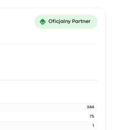
Oficjalny Partner
544
75
1