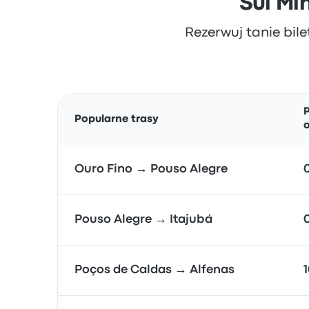
Sul Mi
Rezerwuj tanie bile
P
Popularne trasy
Ouro Fino → Pouso Alegre
Pouso Alegre → Itajubá
Poços de Caldas → Alfenas