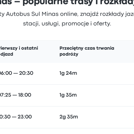
nas – popularne trasy i rozkład
ty Autobus Sul Minas online, znajdź rozkłady jazd
stacji, usługi, promocje i oferty.
ierwszy i ostatni
Przeciętny czas trwania
odjazd
podróży
06:00 — 20:30
1g 24m
07:25 — 18:00
1g 35m
10:30 — 23:00
2g 35m