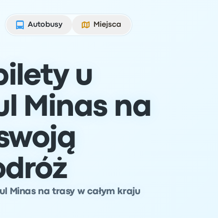
Autobusy
Miejsca
ilety u
ul Minas na
swoją
odróż
ul Minas na trasy w całym kraju