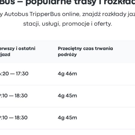
Bus – popularne trasy i rozkła
y Autobus TripperBus online, znajdź rozkłady jaz
stacji, usługi, promocje i oferty.
erwszy i ostatni
Przeciętny czas trwania
jazd
podróży
:20 — 17:30
4g 46m
:10 — 18:30
4g 45m
:10 — 18:30
4g 45m