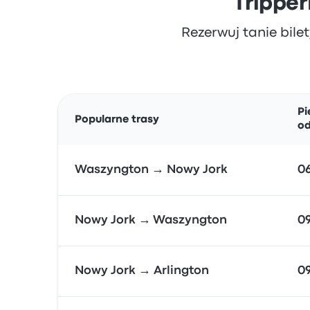
Tripper
Rezerwuj tanie bilet
Pi
Popularne trasy
od
Waszyngton → Nowy Jork
06
Nowy Jork → Waszyngton
09
Nowy Jork → Arlington
09