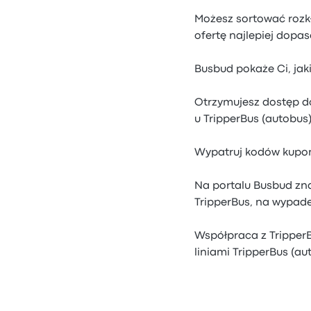
Możesz sortować rozkła
ofertę najlepiej dopa
Busbud pokaże Ci, jaki
Otrzymujesz dostęp do
u TripperBus (autobus)
Wypatruj kodów kuponu
Na portalu Busbud zna
TripperBus, na wypade
Współpraca z TripperB
liniami TripperBus (au