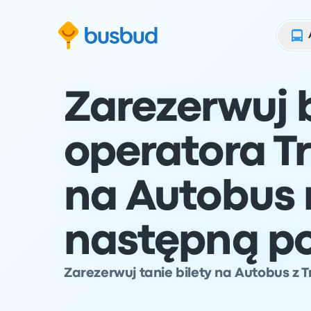
ź do formularza wyszukiwania
Przejdź do stopki
Przejdź do treści
Zarezerwuj b
operatora T
na Autobus 
następną p
Zarezerwuj tanie bilety na Autobus z 