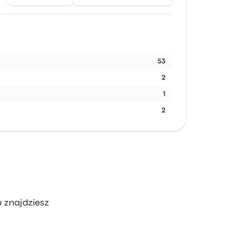
53
2
1
2
u znajdziesz