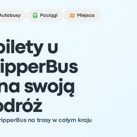
Autobusy
Pociągi
Miejsca
ilety u
ripperBus
na swoją
odróż
TripperBus na trasy w całym kraju