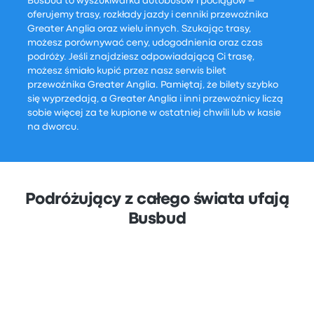
Busbud to wyszukiwarka autobusów i pociągów –
oferujemy trasy, rozkłady jazdy i cenniki przewoźnika
Greater Anglia oraz wielu innych. Szukając trasy,
możesz porównywać ceny, udogodnienia oraz czas
podróży. Jeśli znajdziesz odpowiadającą Ci trasę,
możesz śmiało kupić przez nasz serwis bilet
przewoźnika Greater Anglia. Pamiętaj, że bilety szybko
się wyprzedają, a Greater Anglia i inni przewoźnicy liczą
sobie więcej za te kupione w ostatniej chwili lub w kasie
na dworcu.
Podróżujący z całego świata ufają
Busbud