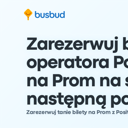
ź do formularza wyszukiwania
Przejdź do stopki
Przejdź do treści
Zarezerwuj b
operatora P
na Prom na 
następną p
Zarezerwuj tanie bilety na Prom z Posi