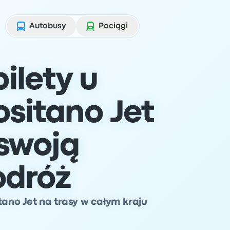
Autobusy
Pociągi
ilety u
ositano Jet
swoją
odróż
tano Jet na trasy w całym kraju