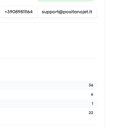
+39089811164
support@positanojet.it
36
6
1
22