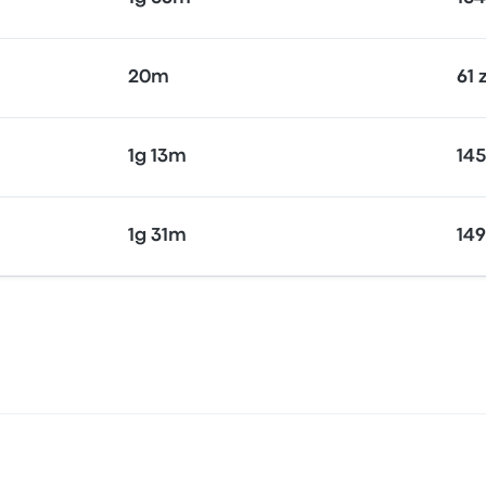
20m
61 
1g 13m
145
1g 31m
149