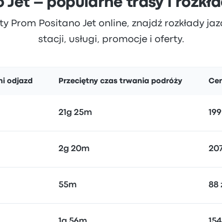
 Jet – popularne trasy i rozkł
ty Prom Positano Jet online, znajdź rozkłady jazd
stacji, usługi, promocje i oferty.
ni odjazd
Przeciętny czas trwania podróży
Ce
21g 25m
199
2g 20m
207
55m
88 
1g 56m
154