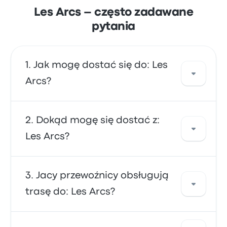
Les Arcs – często zadawane
pytania
Jak mogę dostać się do: Les
Arcs?
Skorzystaj z linii autobus, która oferuje
Dokąd mogę się dostać z:
bezpośredni przejazd do miejsca
Les Arcs?
docelowego. Alternatywnie możesz wziąć
taksówkę lub skorzystać z usługi
współdzielonego przejazdu.
Z Les Arcs możesz dostać się do różnych
Jacy przewoźnicy obsługują
miejsc docelowych. Popularne opcje to
trasę do: Les Arcs?
Lotnisko Genewa lub Les Arcs. Skorzystaj z
naszej wyszukiwarki, aby znaleźć najlepsze
ceny i rozkłady jazdy dla swojej podróży.