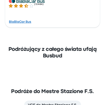
(
12484
)
3.7 gwiazdek w skali do 5
BlaBlaCar Bus
Podróżujący z całego świata ufają
Busbud
Podróże do Mestre Stazione F.S.