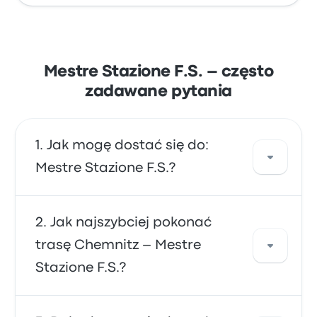
Mestre Stazione F.S. – często
zadawane pytania
Jak mogę dostać się do:
Mestre Stazione F.S.?
Skorzystaj z linii autobus lub pociąg, które
Jak najszybciej pokonać
oferują bezpośredni przejazd do miejsca
trasę Chemnitz – Mestre
docelowego. Alternatywnie możesz wziąć
Stazione F.S.?
taksówkę lub skorzystać z usługi
współdzielonego przejazdu.