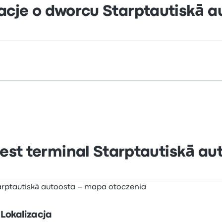
acje o dworcu Starptautiskā a
s iela 1 Latgales priekšpilsēta Rīga, LV-1050, Latvia. Zoba
jest terminal Starptautiskā au
Lokalizacja