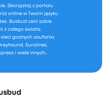
e. Skorzystaj z portalu
óż online w Twoim języku
teś. Busbud ceni sobie
 z całego świata.
 sieci godnych zaufania
reyhound, Eurolines,
ress i wiele innych..
Busbud