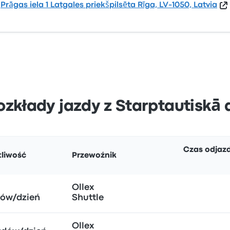
Prāgas iela 1 Latgales priekšpilsēta Rīga, LV-1050, Latvia
rozkłady jazdy z Starptautiskā
Czas odjaz
tliwość
Przewoźnik
Ollex
dów/dzień
Shuttle
Ollex