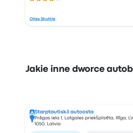
Ollex Shuttle
Jakie inne dworce autob
Starptautiskā autoosta
A
Prāgas iela 1, Latgales priekšpilsēta, Rīga, L
1050, Latvia