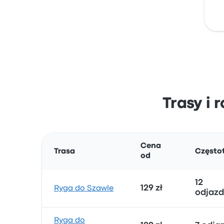
Trasy i 
Cena
Trasa
Często
od
12
129 zł
Ryga do Szawle
odjaz
Ryga do