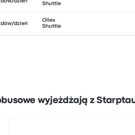
zdów/dzień
Shuttle
Ollex
zdów/dzień
Shuttle
obusowe wyjeżdżają z Starpta