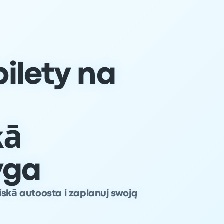
ilety na
kā
yga
iskā autoosta i zaplanuj swoją