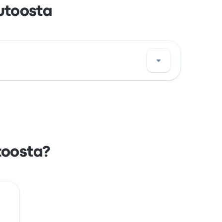
utoosta
cz lokalizację tego przystanku w Ryga na
toosta?