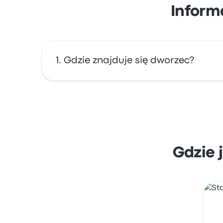
Inform
Gdzie znajduje się dworzec?
Adres dworca Starptautiskā autoosta to Prāga
mapie.
Gdzie 