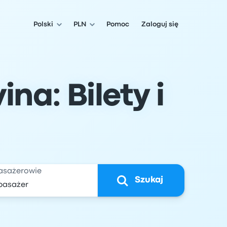
Polski
PLN
Pomoc
Zaloguj się
na: Bilety i
asażerowie
Szukaj