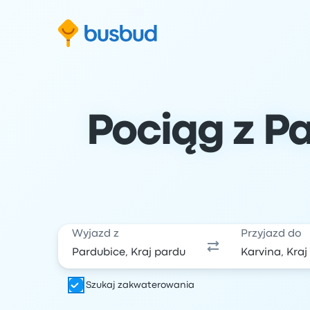
ź do formularza wyszukiwania
Przejdź do stopki
Przejdź do treści
Pociąg z Pa
Wyjazd z
Przyjazd do
Szukaj zakwaterowania