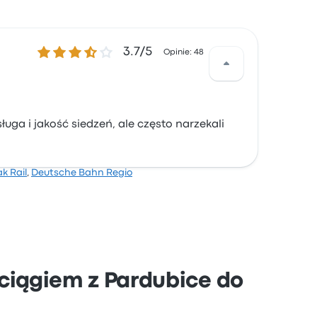
3.7 gwiazdek w skali do 5
3.7/5
Opinie: 48
uga i jakość siedzeń, ale często narzekali
ak Rail
,
Deutsche Bahn Regio
ciągiem z Pardubice do