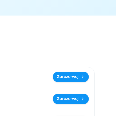
zacja przyjazdu
Cena i link do rezerwacji
Zarezerwuj
Zarezerwuj