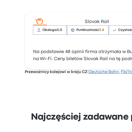
Slovak Rail
Obsługa
5.0
Punktualność
3.4
Czystoś
Na podstawie 48 opinii firma otrzymała w Bu
na Wi-Fi. Ceny biletów Slovak Rail na tę pod
Przewoźnicy kolejowi w kraju CZ:
Deutsche Bahn
,
FlixTr
Najczęściej zadawane 