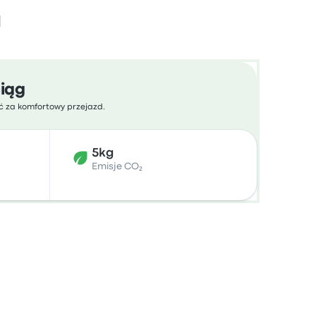
a
ciąg
ść za komfortowy przejazd.
5kg
Emisje CO₂