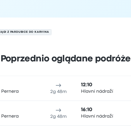
IĄGI Z PARDUBICE DO KARVINA
Poprzednio oglądane podróże
u 7 sierpnia
ejsce odjazdu
Czas trwania podróży
Czas przyjazdu
Lokali
12:10
 Pernera
Hlavní nádraží
2g 48m
16:10
 Pernera
Hlavní nádraží
2g 48m