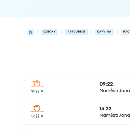
CZECHY
PARDUBICE
KARVINA
POC
Najbliższe odjazdy z Pardubice do Karvina w dni
Obsługiwane przez
Typ pojazdu
Czas odjazdu
Mi
09:22
Náměstí Jana
Pociąg
13:22
Náměstí Jana
Pociąg