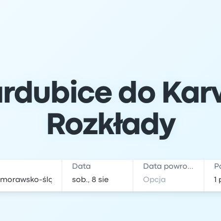
rdubice do Karvi
Rozkłady
Data
Data powrotu
P