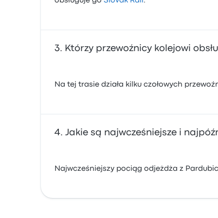
obsługuje go
Slovak Rail
.
Którzy przewoźnicy kolejowi obsł
Na tej trasie działa kilku czołowych przewo
Jakie są najwcześniejsze i najpó
Najwcześniejszy pociąg odjeżdża z Pardubice 