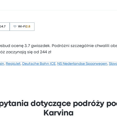
ć
4.7
Wi-Fi
2.8
sbud ocenę 3.7 gwiazdek. Podróżni szczególnie chwalili obsł
róż zaczynają się od 244 zł
ain
,
RegioJet
,
Deutsche Bahn ICE
,
NS Nederlandse Spoorwegen
,
Slov
pytania dotyczące podróży po
Karvina