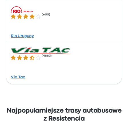
(
655
)
3.9 gwiazdek w skali do 5
Rio Uruguay
(
4883
)
3.7 gwiazdek w skali do 5
Via Tac
Najpopularniejsze trasy autobusowe
z Resistencia