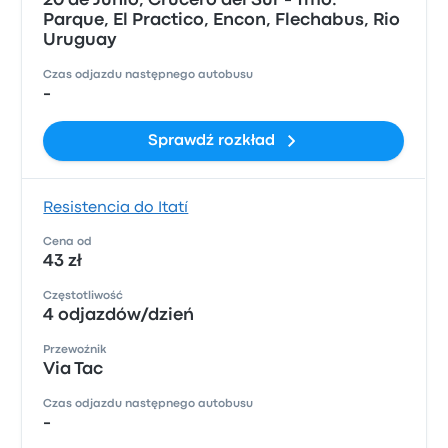
20 de Junio, Crucero del Sur - Tmo.
Parque, El Practico, Encon, Flechabus, Rio
Uruguay
Czas odjazdu następnego autobusu
-
Sprawdź rozkład
Resistencia do Itatí
Cena od
43 zł
Częstotliwość
4 odjazdów/dzień
Przewoźnik
Via Tac
Czas odjazdu następnego autobusu
-