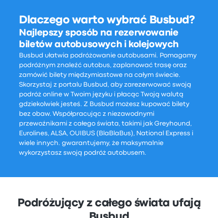
Dlaczego warto wybrać Busbud?
Najlepszy sposób na rezerwowanie
biletów autobusowych i kolejowych
Busbud ułatwia podróżowanie autobusami. Pomagamy
podróżnym znaleźć autobus, zaplanować trasę oraz
zamówić bilety międzymiastowe na całym świecie.
Skorzystaj z portalu Busbud, aby zarezerwować swoją
podróż online w Twoim języku i płacąc Twoją walutą
gdziekolwiek jesteś. Z Busbud możesz kupować bilety
bez obaw. Współpracując z niezawodnymi
przewoźnikami z całego świata, takimi jak Greyhound,
Eurolines, ALSA, OUIBUS (BlaBlaBus), National Express i
wiele innych. gwarantujemy, że maksymalnie
wykorzystasz swoją podróż autobusem.
Podróżujący z całego świata ufają
Busbud