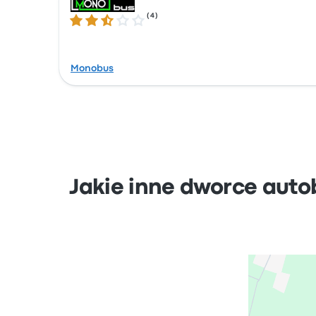
(
4
)
2.5 gwiazdek w skali do 5
Monobus
Jakie inne dworce auto