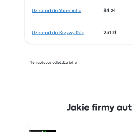
84 zł
Użhorod do Yaremche
231 zł
Użhorod do Krzywy Róg
*ten autobus odjeżdża jutro
Jakie firmy au