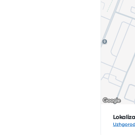
Lokaliz
Uzhgorod 