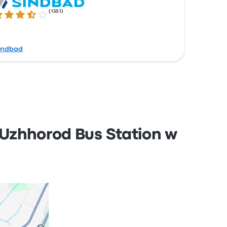
(
1351
)
6 gwiazdek w skali do 5
indbad
 Uzhhorod Bus Station w