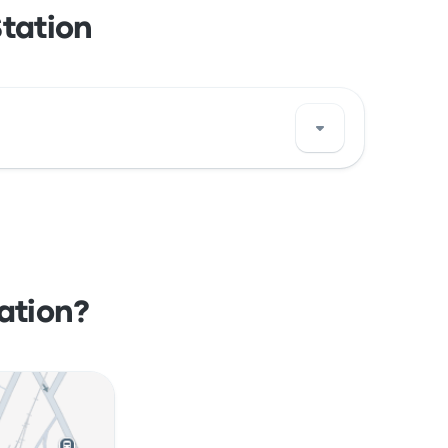
tation
aine 88000. Zobacz lokalizację tego
ation?