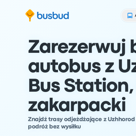
ź do formularza wyszukiwania
Przejdź do stopki
Przejdź do treści
Zarezerwuj b
autobus z U
Bus Station
zakarpacki
Znajdź trasy odjeżdżające z Uzhhorod 
podróż bez wysiłku