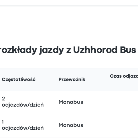
 rozkłady jazdy z Uzhhorod Bus
Czas odjaz
Częstotliwość
Przewoźnik
2
Monobus
odjazdów/dzień
1
Monobus
odjazdów/dzień