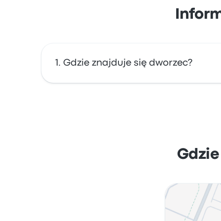
Infor
Gdzie znajduje się dworzec?
Adres dworca Uzhhorod Bus Station to Uzhgo
przystanku w Użhorod na mapie.
Gdzie