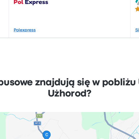
3.
Polexpress
S
busowe znajdują się w pobliżu
Użhorod?