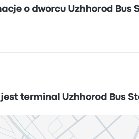
macje o dworcu Uzhhorod Bus S
rod 2 Stantsijna Street Uzhhorod Zakarpats'ka oblast Ukr
 jest terminal Uzhhorod Bus St